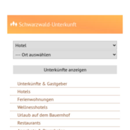
Schwarzwald-Unterkunft
Unterkünfte & Gastgeber
Hotels
Ferienwohnungen
Wellnesshotels
Urlaub auf dem Bauernhof
Restaurants