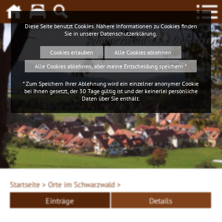
Diese Seite benutzt Cookies. Nähere Informationen zu Cookies finden
Sie in unserer
Datenschutzerklärung
.
Schwarzwald
Geniessen
Cookies erlauben
Alle Cookies ablehnen
Alle Cookies ablehnen, aber meine Entscheidung speichern *
* Zum Speichern Ihrer Ablehnung wird ein einzelner anonymer Cookie
bei Ihnen gesetzt, der 30 Tage gültig ist und der keinerlei persönliche
Daten über Sie enthält.
Startseite >
Orte im Schwarzwald >
Einträge
Details