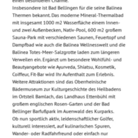
einen besonderen Charme.
Insbesondere ist Bad Bellingen für die seine Balinea
Thermen bekannt. Das moderne Mineral-Thermalbad
mit insgesamt 1000 m2 Wasserfläche einem Innen-
und zwei Außenbecken, Nativ-Pool, 600 m2 großem
Sauna-Park mit verschiedenen Saunen, Feuertopf und
Dampfbad wie auch die Balinea Wellnesswelt und die
Balinea Totes-Meer-Salzgrotte laden zum längeren
Verweilen ein. Ergänzt um besondere Wohlfühl- und
Beautyangebote wie Ayurveda, Shiatsu, Kosmetik,
Coiffeur, Fit-Bar wird Ihr Aufenthalt zum Erlebnis.
Weitere Attraktionen sind das Oberrheinische
Bädermuseum zur Kulturgeschichte des Heilbadens
im Ortsteil Bamlach, das Landhaus Ettenbühl mit
großem englischen Rosen-Garten und der Bad
Bellinger Barfußpark im Auenwald des Kurparks.
Ob nun sportlich aktiv, leidenschaftlicher Golfer,
kulturell interessiert, auf kulinarischen Spuren,
Wander- oder Radfahrfreund oder einfach nur