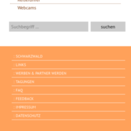
Webcams
SCHWARZWALD
LINKS
WERBEN & PARTNER WERDEN
TAGUNGEN
FAQ
FEEDBACK
IMPRESSUM
DATENSCHUTZ