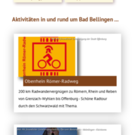
Aktivitäten in und rund um Bad Bellingen ...
Bild: Mit freundlicher Genehmigung der Stadt Offenburg
Oberrhein Römer-Radweg
200 km Radwandervergnügen zu Römern, Rhein und Reben
von Grenzach-Wyhlen bis Offenburg - Schöne Radtour
durch den Schwarzwald mit Thema.
Bild: Mit freundlicher Genehmigung vom Ev. Pfarramt Blansingen – Welmlingen - Kleinkems