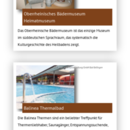
Oberrheinisches Bädermuseum
Heimatmuseum
Das Oberrheinische Bädermuseum ist das einzige Museum
im süddeutschen Sprachraum, das systematisch die
Kulturgeschichte des Heilbadens zeigt.
Bild: Bade- und Kurverwaltung GmbH Bad Bellingen
Balinea Thermalbad
Die Balinea Thermen sind ein beliebter Treffpunkt für
Thermenliebhaber, Saunagänger, Entspannungssuchende,