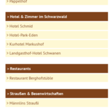
Pappelhof
Hotel & Zimmer im Schwarzwald
Hotel Schmid
Hotel-Park-Eden
Kurhotel Markushof
Landgasthof-Hotel Schwanen
Restaurants
Restaurant Berghofstüble
Straußen & Besenwirtschaften
Männlins Straußi