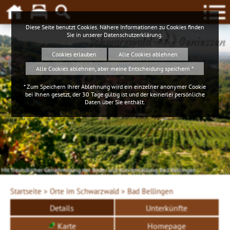
Diese Seite benutzt Cookies. Nähere Informationen zu Cookies finden
Sie in unserer
Datenschutzerklärung
.
Schwarzwald
Geniessen
Cookies erlauben
Alle Cookies ablehnen
Alle Cookies ablehnen, aber meine Entscheidung speichern *
* Zum Speichern Ihrer Ablehnung wird ein einzelner anonymer Cookie
bei Ihnen gesetzt, der 30 Tage gültig ist und der keinerlei persönliche
Daten über Sie enthält.
Mit freundlicher Genehmigung der Bade- und Kurverwaltung Bad Bellingen
Startseite >
Orte im Schwarzwald >
Bad Bellingen
Details
Unterkünfte
Karte
Homepage