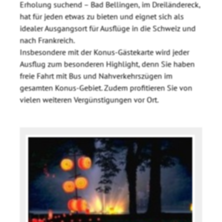
Erholung suchend – Bad Bellingen, im Dreiländereck,
hat für jeden etwas zu bieten und eignet sich als
idealer Ausgangsort für Ausflüge in die Schweiz und
nach Frankreich.
Insbesondere mit der Konus-Gästekarte wird jeder
Ausflug zum besonderen Highlight, denn Sie haben
freie Fahrt mit Bus und Nahverkehrszügen im
gesamten Konus-Gebiet. Zudem profitieren Sie von
vielen weiteren Vergünstigungen vor Ort.