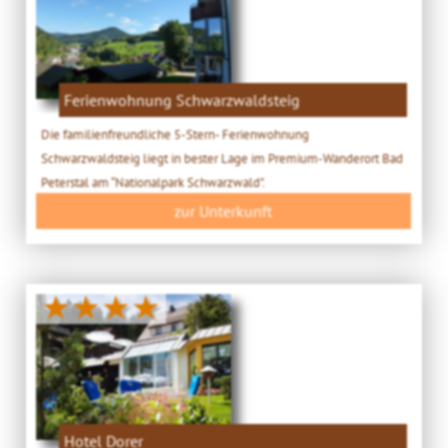
Ferienwohnung Schwarzwaldsteig
Die familienfreundliche 5-Stern- Ferienwohnung
Schwarzwaldsteig liegt in bester Lage im Premium-Wanderort Bad
Peterstal am “Nationalpark Schwarzwald".
zur Unterkunft
★★★★
Hotel Dorer