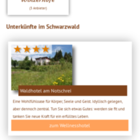
(3 Anbieter)
Unterkünfte im Schwarzwald
★★★★
Waldhotel am Notschrei
Eine Wohlfühloase für Körper, Seele und Geist. Idyllisch gelegen,
aber dennoch zentral. Tun Sie sich etwas Gutes: werden sie fit und
tanken Sie neue Kraft für ein erfülltes Leben.
zum Wellnesshotel