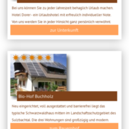
Bei uns können Sie zu jeder Jahreszeit behaglich Urlaub machen.
Hotel Dorer - ein Urlaubshotel mit erfreulich individueller Note.
Von uns werden Sie in jeder Hinsicht ganz persönlich verwöhnt.
zur Unterkunft
✷✷✷✷✷
Bio-Hof Buchholz
Neu eingerichtet, voll ausgestattet und barrierefrei liegt das
typische Schwarzwaldhaus mitten im Landschaftsschutzgebiet des
Sulzbachtal. Die drei Wohnungen sind großzügig und modern.
zum Bauernhof