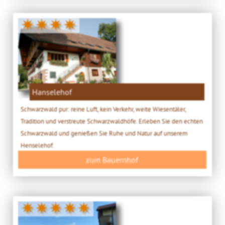
✷✷✷✷
Hanselehof
Schwarzwald pur: reine Luft, kein Verkehr, weite Wiesentäler,
Tradition und verstreute Schwarzwaldhöfe. Erleben Sie den echten
Schwarzwald und genießen Sie Ruhe und Natur auf unserem
Henselehof.
zum Bauernhof
✷✷✷✷✷