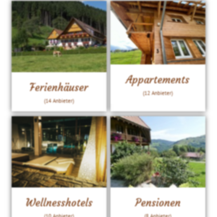
Appartements
Ferienhäuser
(12 Anbieter)
(14 Anbieter)
Wellnesshotels
Pensionen
(10 Anbieter)
(8 Anbieter)