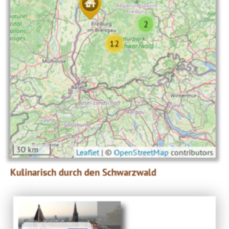
2
12
30 km
Leaflet
|
©
OpenStreetMap
contributors
Kulinarisch durch den Schwarzwald