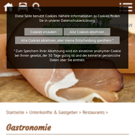
Diese Seite benutzt Cookies. Nähere Informationen zu Cookies finden
Sie in unserer
Datenschutzerklärung
.
Schwarzwald
Geniessen
Cookies erlauben
Alle Cookies ablehnen
Alle Cookies ablehnen, aber meine Entscheidung speichern *
* Zum Speichern Ihrer Ablehnung wird ein einzelner anonymer Cookie
bei Ihnen gesetzt, der 30 Tage gültig ist und der keinerlei persönliche
Daten über Sie enthält.
Startseite >
Unterkünfte & Gastgeber >
Restaurants >
Gastronomie