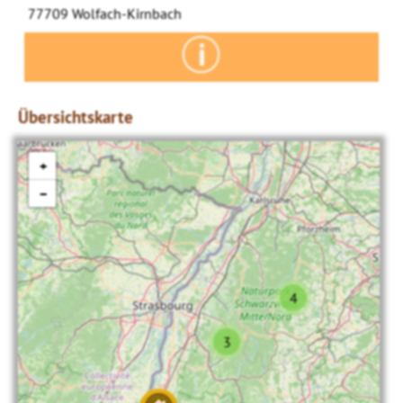
77709 Wolfach-Kirnbach
Übersichtskarte
+
−
4
3