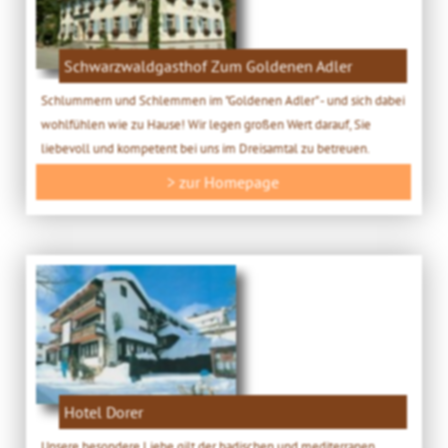
Schwarzwaldgasthof Zum Goldenen Adler
Schlummern und Schlemmen im "Goldenen Adler" - und sich dabei
wohlfühlen wie zu Hause! Wir legen großen Wert darauf, Sie
liebevoll und kompetent bei uns im Dreisamtal zu betreuen.
> zur Homepage
Hotel Dorer
Unsere besondere Liebe gilt der badischen und mediterranen