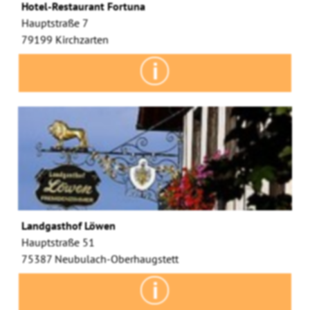
Hotel-Restaurant Fortuna
Hauptstraße 7
79199 Kirchzarten
Landgasthof Löwen
Hauptstraße 51
75387 Neubulach-Oberhaugstett