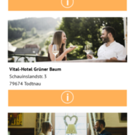
Vital-Hotel Grüner Baum
Schauinslandstr. 3
79674 Todtnau