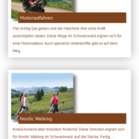
Motorradfahren
Mal richtig Gas geben und die Maschine ihre volle Kraft
ausschöpfen lassen. Diese Wege im Schwarzwald eignen sich für
eine Motorradtour. Auch spezielle Unterkünfte gibt es auf dem
Weg.
Nordic Walking
Knieschonend aber trotzdem fordernd. Diese Strecken eignen sich
für Nordic Walking im Schwarzwald. Auf die Stöcke, Fertig ...