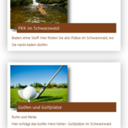
FKK im Schwarzwald
Baden ohne Stoff. Hier finden Sie alle Plätze im Schwarzwald, wo
Sie nackt baden dürfen.
Golfen und Golfplätze
Ruhe und Weite.
Hier schlägt das Golfer-Herz höher - Golfplätze im Schwarzwald