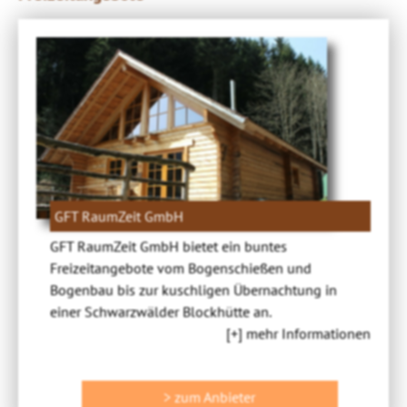
GFT RaumZeit GmbH
GFT RaumZeit GmbH bietet ein buntes
Freizeitangebote vom Bogenschießen und
Bogenbau bis zur kuschligen Übernachtung in
einer Schwarzwälder Blockhütte an.
[+] mehr Informationen
> zum Anbieter