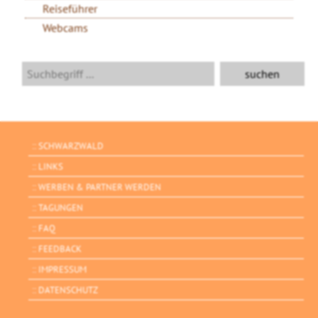
Reiseführer
Webcams
SCHWARZWALD
LINKS
WERBEN & PARTNER WERDEN
TAGUNGEN
FAQ
FEEDBACK
IMPRESSUM
DATENSCHUTZ