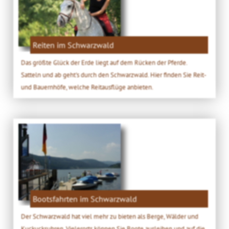
Reiten im Schwarzwald
Das größte Glück der Erde liegt auf dem Rücken der Pferde.
Satteln und ab geht's durch den Schwarzwald. Hier finden Sie Reit-
und Bauernhöfe, welche Reitausflüge anbieten.
Bootsfahrten im Schwarzwald
Der Schwarzwald hat viel mehr zu bieten als Berge, Wälder und
Kuckucksuhren. Vielerorts können Sie Boote ausleihen und auf die