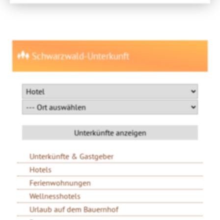
Schwarzwald-Unterkunft
Unterkünfte & Gastgeber
Hotels
Ferienwohnungen
Wellnesshotels
Urlaub auf dem Bauernhof