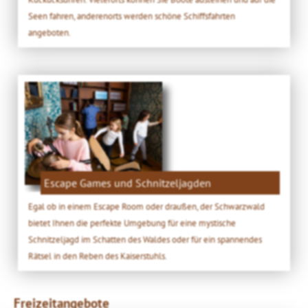
Seen fahren, anderenorts werden schöne Schiffsfahrten
angeboten.
Escape Games und Schnitzeljagden
Egal ob in einem Escape Room oder draußen, der Schwarzwald
bietet Ihnen die perfekte Umgebung für eine mystische
Schnitzeljagd im Schatten des Waldes oder für ein spannendes
Rätsel in den Reben des Kaiserstuhls.
Freizeitangebote