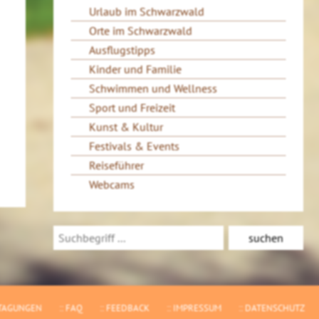
Urlaub im Schwarzwald
Orte im Schwarzwald
Ausflugstipps
Kinder und Familie
Schwimmen und Wellness
Sport und Freizeit
Kunst & Kultur
Festivals & Events
Reiseführer
Webcams
TAGUNGEN
FAQ
FEEDBACK
IMPRESSUM
DATENSCHUTZ