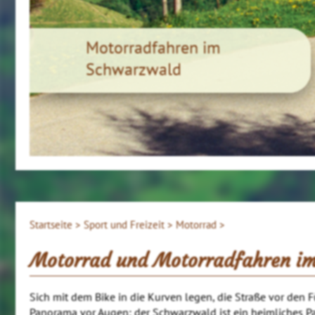
Motorradfahren im
Schwarzwald
Startseite >
Sport und Freizeit >
Motorrad >
Motorrad und Motorradfahren i
Sich mit dem Bike in die Kurven legen, die Straße vor den 
Panorama vor Augen: der Schwarzwald ist ein heimliches Par