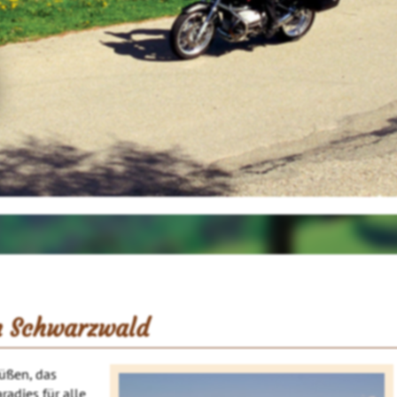
m Schwarzwald
Füßen, das
adies für alle