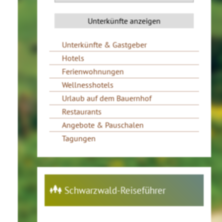
Unterkünfte & Gastgeber
Hotels
Ferienwohnungen
Wellnesshotels
Urlaub auf dem Bauernhof
Restaurants
Angebote & Pauschalen
Tagungen
Schwarzwald-Reiseführer