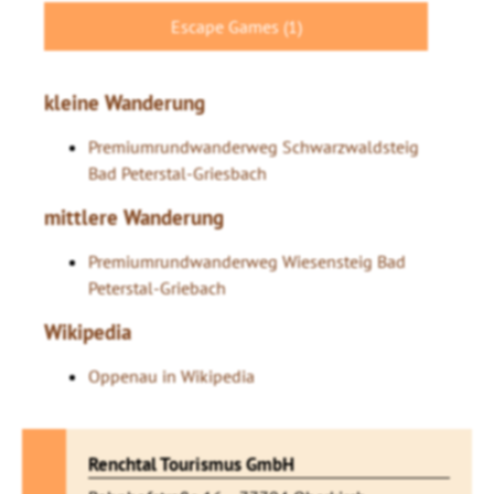
Escape Games (1)
kleine Wanderung
Premiumrundwanderweg Schwarzwaldsteig
Bad Peterstal-Griesbach
mittlere Wanderung
Premiumrundwanderweg Wiesensteig Bad
Peterstal-Griebach
Wikipedia
Oppenau in Wikipedia
Renchtal Tourismus GmbH