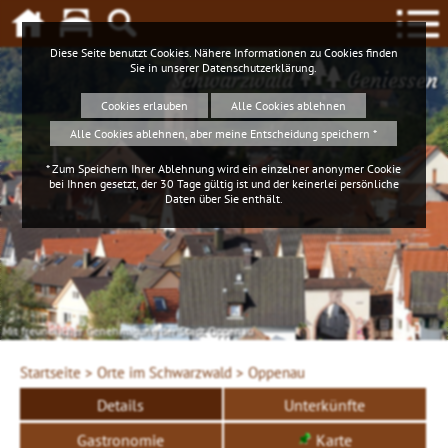
Diese Seite benutzt Cookies. Nähere Informationen zu Cookies finden
Sie in unserer
Datenschutzerklärung
.
Schwarzwald
Geniessen
Cookies erlauben
Alle Cookies ablehnen
Alle Cookies ablehnen, aber meine Entscheidung speichern *
* Zum Speichern Ihrer Ablehnung wird ein einzelner anonymer Cookie
bei Ihnen gesetzt, der 30 Tage gültig ist und der keinerlei persönliche
Daten über Sie enthält.
Mit freundlicher Genehmigung der Stadt Oppenau
Startseite >
Orte im Schwarzwald >
Oppenau
Details
Unterkünfte
Gastronomie
Karte