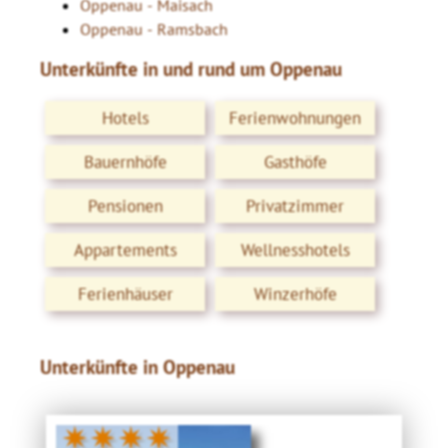
Oppenau - Maisach
Oppenau - Ramsbach
Unterkünfte in und rund um Oppenau
Hotels
Ferienwohnungen
Bauernhöfe
Gasthöfe
Pensionen
Privatzimmer
Appartements
Wellnesshotels
Ferienhäuser
Winzerhöfe
Unterkünfte in Oppenau
✷✷✷✷