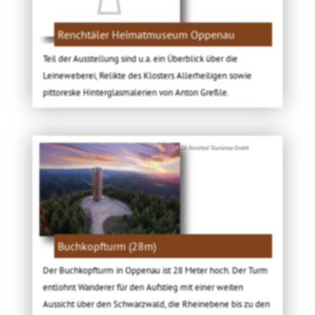
Renchtäler Heimatmuseum Oppenau
Teil der Ausstellung sind u.a. ein Überblick über die
Leineweberei, Relikte des Klosters Allerheiligen sowie
pittoreske Hinterglasmalerien von Anton Greßle.
Bild: Renchtal Tourismus GmbH
Buchkopfturm (28m)
Der Buchkopfturm in Oppenau ist 28 Meter hoch. Der Turm
entlohnt Wanderer für den Aufstieg mit einer weiten
Aussicht über den Schwarzwald, die Rheinebene bis zu den