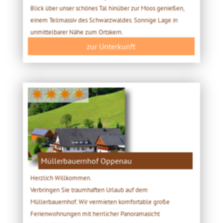
Blick über unser schönes Tal hinüber zur Moos genießen,
einem Teilmassiv des Schwarzwaldes. Sonnige Lage in
unmittelbarer Nähe zum Ortskern.
zur Unterkunft
✷✷✷✷
Müllerbauernhof Oppenau
Herzlich Willkommen.
Verbringen Sie traumhaften Urlaub auf dem
Müllerbauernhof. Wir vermieten komfortable große
Ferienwohnungen mit herrlicher Panoramasicht