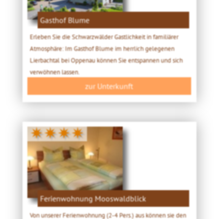
Gasthof Blume
Erleben Sie die Schwarzwälder Gastlichkeit in familiärer
Atmosphäre: Im Gasthof Blume im herrlich gelegenen
Lierbachtal bei Oppenau können Sie entspannen und sich
verwöhnen lassen.
zur Unterkunft
✷✷✷✷
Ferienwohnung Mooswaldblick
Von unserer Ferienwohnung (2-4 Pers.) aus können sie den