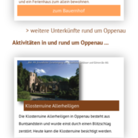
und ein Ferienhaus zum allein bewohnen.
zum Bauernhof
> weitere Unterkünfte rund um Oppenau
Aktivitäten in und rund um Oppenau ...
Bild: Mit freundlicher Genehmigung von Staatliche Schlösser und Gärten Ba.-Wü.
Klosterruine Allerheiligen
Die Klosterruine Allerheiligen in Oppenau besteht aus
Buntsandstein und wurde einst durch einen Blitzschlag
zerstört. Heute kann die Klosterruine besichtigt werden.