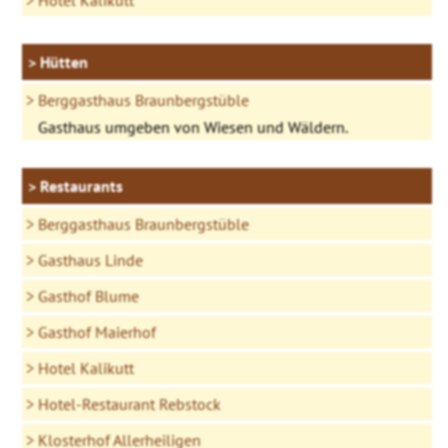
Hotel Kalikutt
Hütten
Berggasthaus Braunbergstüble
Gasthaus umgeben von Wiesen und Wäldern.
Restaurants
Berggasthaus Braunbergstüble
Gasthaus Linde
Gasthof Blume
Gasthof Maierhof
Hotel Kalikutt
Hotel-Restaurant Rebstock
Klosterhof Allerheiligen