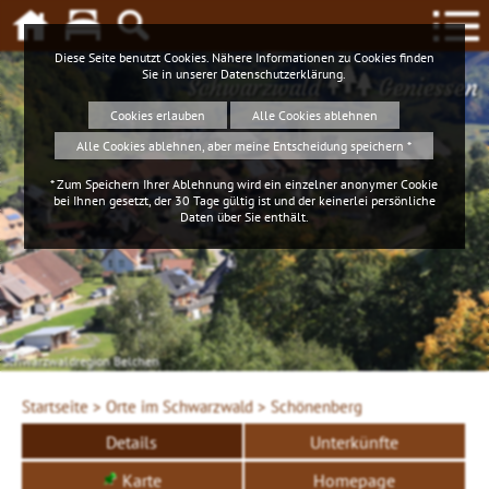
Diese Seite benutzt Cookies. Nähere Informationen zu Cookies finden
Sie in unserer
Datenschutzerklärung
.
Schwarzwald
Geniessen
Cookies erlauben
Alle Cookies ablehnen
Alle Cookies ablehnen, aber meine Entscheidung speichern *
* Zum Speichern Ihrer Ablehnung wird ein einzelner anonymer Cookie
bei Ihnen gesetzt, der 30 Tage gültig ist und der keinerlei persönliche
Daten über Sie enthält.
Schwarzwaldregion Belchen
Startseite >
Orte im Schwarzwald >
Schönenberg
Details
Unterkünfte
Karte
Homepage