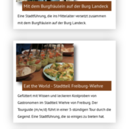
Mit dem Burgfräulein auf der Burg Landeck
Eine Stadtführung, die ins Mittelalter versetzt zusammen
mit dem Burgfräulein auf der Burg Landeck.
Eat the World - Stadtteil Freiburg-Wiehre
Gefüttert mit Wissen und leckeren Kostproben von
Gastronomen im Stadtteil Wiehre von Freiburg. Der
Tourguide (m/w/d) führt in einer 3-stündigen Tour durch die
Gegend. Eine Stadtführung, die so einiges zu bieten hat.