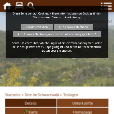
Diese Seite benutzt Cookies. Nähere Informationen zu Cookies finden
Sie in unserer
Datenschutzerklärung
.
Schwarzwald
Geniessen
Cookies erlauben
Alle Cookies ablehnen
Alle Cookies ablehnen, aber meine Entscheidung speichern *
* Zum Speichern Ihrer Ablehnung wird ein einzelner anonymer Cookie
bei Ihnen gesetzt, der 30 Tage gültig ist und der keinerlei persönliche
Daten über Sie enthält.
Startseite >
Orte im Schwarzwald >
Teningen
Details
Unterkünfte
Karte
Homepage