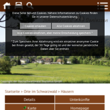
Diese Seite benutzt Cookies. Nähere Informationen zu Cookies finden
Sie in unserer
Datenschutzerklärung
.
Schwarzwald
Geniessen
Cookies erlauben
Alle Cookies ablehnen
Alle Cookies ablehnen, aber meine Entscheidung speichern *
* Zum Speichern Ihrer Ablehnung wird ein einzelner anonymer Cookie
bei Ihnen gesetzt, der 30 Tage gültig ist und der keinerlei persönliche
Daten über Sie enthält.
Copyright der Hochschwarzwald Tourismus GmbH
Startseite >
Orte im Schwarzwald >
Häusern
Details
Unterkünfte
Karte
Homepage