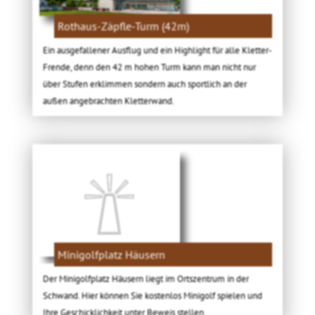
Rothaus-Zäpfle-Turm (42m)
Ein ausgefallener Ausflug und ein Highlight für alle Kletter-
Frende, denn den 42 m hohen Turm kann man nicht nur
über Stufen erklimmen sondern auch sportlich an der
außen angebrachten Kletterwand.
Minigolfplatz Häusern
Der Minigolfplatz Häusern liegt im Ortszentrum in der
Schwand. Hier können Sie kostenlos Minigolf spielen und
Ihre Geschicklichkeit unter Beweis stellen.