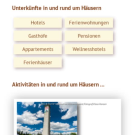
Unterkünfte in und rund um Häusern
Hotels
Ferienwohnungen
Gasthöfe
Pensionen
Appartements
Wellnesshotels
Ferienhäuser
Aktivitäten in und rund um Häusern ...
Bild: © Tourist-Information Höchenschwand, Fotograf Klaus Hansen