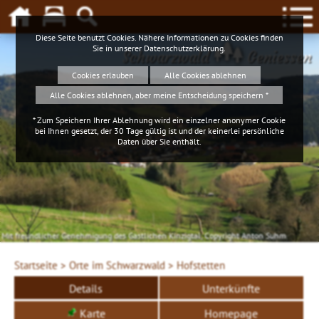
Diese Seite benutzt Cookies. Nähere Informationen zu Cookies finden
Sie in unserer
Datenschutzerklärung
.
Schwarzwald
Geniessen
Cookies erlauben
Alle Cookies ablehnen
Alle Cookies ablehnen, aber meine Entscheidung speichern *
* Zum Speichern Ihrer Ablehnung wird ein einzelner anonymer Cookie
bei Ihnen gesetzt, der 30 Tage gültig ist und der keinerlei persönliche
Daten über Sie enthält.
Mit freundlicher Genehmigung des Gastlichen Kinzigtal, Copyright Anton Suhm
Startseite >
Orte im Schwarzwald >
Hofstetten
Details
Unterkünfte
Karte
Homepage