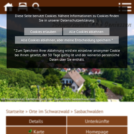
Diese Seite benutzt Cookies. Nähere Informationen zu Cookies finden
Sie in unserer
Datenschutzerklärung
.
Schwarzwald
Geniessen
Cookies erlauben
Alle Cookies ablehnen
Alle Cookies ablehnen, aber meine Entscheidung speichern *
* Zum Speichern Ihrer Ablehnung wird ein einzelner anonymer Cookie
bei Ihnen gesetzt, der 30 Tage gültig ist und der keinerlei persönliche
Daten über Sie enthält.
Mit freundlicher Genehmigung der Tourist-Info Sasbachwalden
Startseite >
Orte im Schwarzwald >
Sasbachwalden
Details
Unterkünfte
Karte
Homepage