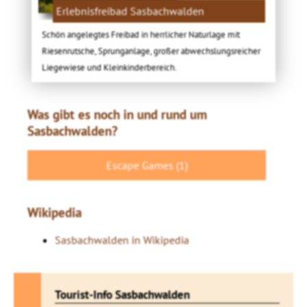
Erlebnisfreibad Sasbachwalden
Schön angelegtes Freibad in herrlicher Naturlage mit
Riesenrutsche, Sprunganlage, großer abwechslungsreicher
Liegewiese und Kleinkinderbereich.
Was gibt es noch in und rund um
Sasbachwalden?
Escape Games (1)
Wikipedia
Sasbachwalden in Wikipedia
Tourist-Info Sasbachwalden