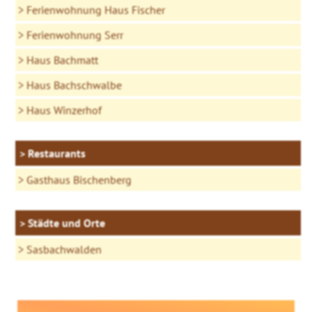
Ferienwohnung Haus Fischer
Ferienwohnung Serr
Haus Bachmatt
Haus Bachschwalbe
Haus Winzerhof
Restaurants
Gasthaus Bischenberg
Städte und Orte
Sasbachwalden