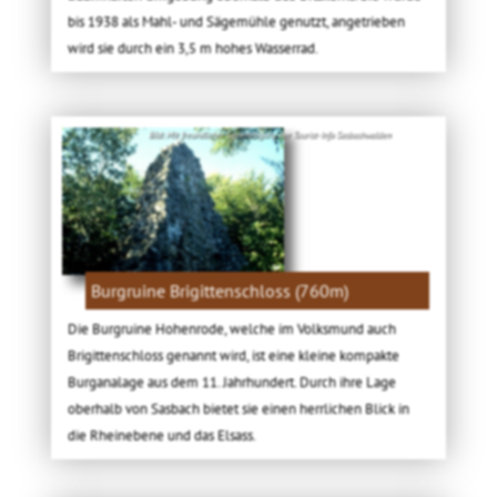
bis 1938 als Mahl- und Sägemühle genutzt, angetrieben
wird sie durch ein 3,5 m hohes Wasserrad.
Bild: Mit freundlicher Genehmigung der Tourist-Info Sasbachwalden
Burgruine Brigittenschloss (760m)
Die Burgruine Hohenrode, welche im Volksmund auch
Brigittenschloss genannt wird, ist eine kleine kompakte
Burganalage aus dem 11. Jahrhundert. Durch ihre Lage
oberhalb von Sasbach bietet sie einen herrlichen Blick in
die Rheinebene und das Elsass.