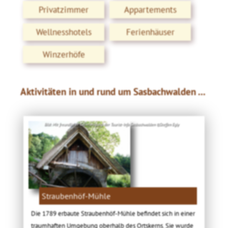
Privatzimmer
Appartements
Wellnesshotels
Ferienhäuser
Winzerhöfe
Aktivitäten in und rund um Sasbachwalden ...
Bild: Mit freundlicher Genehmigung der Tourist-Info Sasbachwalden ©Steffen Egly
Straubenhöf-Mühle
Die 1789 erbaute Straubenhöf-Mühle befindet sich in einer
traumhaften Umgebung oberhalb des Ortskerns. Sie wurde