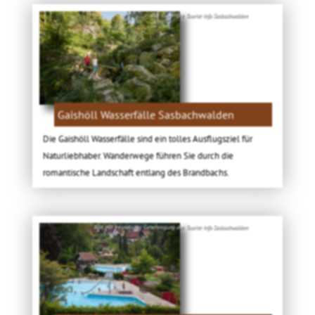
Bild: Copyright Tourist-Info Sasbachwalden
Gaishöll Wasserfälle Sasbachwalden
Die Gaishöll Wasserfälle sind ein tolles Ausflugsziel für
Naturliebhaber. Wanderwege führen Sie durch die
romantische Landschaft entlang des Brandbachs.
Bild: Mit freundlicher Genehmigung der Tourist-Info Sasbachwalden