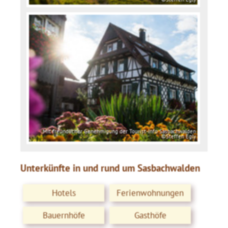
Mit freundlicher Genehmigung der Tourist-Info Sasbachwalden
©Steffen Egly
Unterkünfte in und rund um Sasbachwalden
Hotels
Ferienwohnungen
Bauernhöfe
Gasthöfe