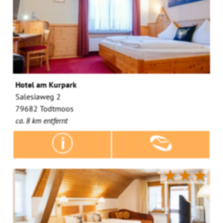
Hotel am Kurpark
Salesiaweg 2
79682 Todtmoos
ca. 8 km entfernt
★★★