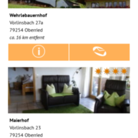
Wehrlebauernhof
Vörlinsbach 27a
79254 Oberried
ca. 16 km entfernt
✷✷✷✷
Maierhof
Vörlinsbach 23
79254 Oberried