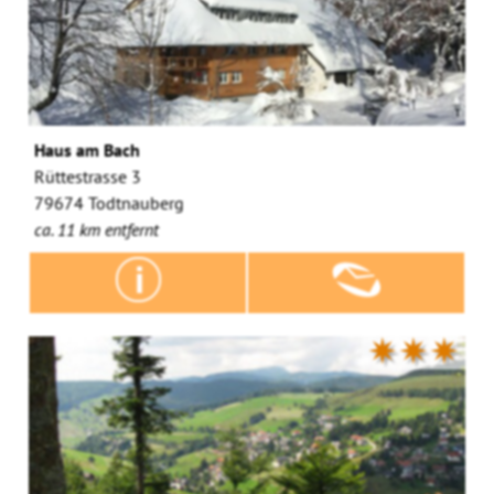
Haus am Bach
Rüttestrasse 3
79674 Todtnauberg
ca. 11 km entfernt
✷✷✷