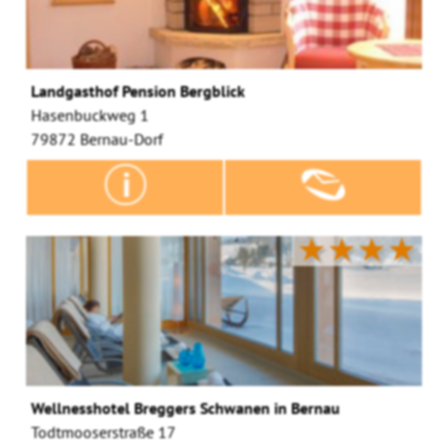
Landgasthof Pension Bergblick
Hasenbuckweg 1
79872 Bernau-Dorf
★★★★
Wellnesshotel Breggers Schwanen in Bernau
Todtmooserstraße 17