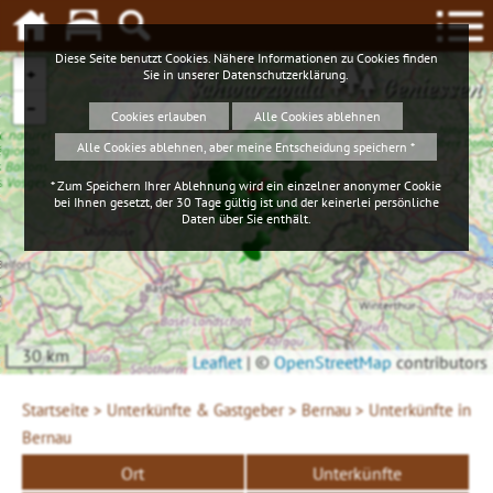
Diese Seite benutzt Cookies. Nähere Informationen zu Cookies finden
+
Sie in unserer
Datenschutzerklärung
.
Schwarzwald
Geniessen
−
Cookies erlauben
Alle Cookies ablehnen
Alle Cookies ablehnen, aber meine Entscheidung speichern *
* Zum Speichern Ihrer Ablehnung wird ein einzelner anonymer Cookie
bei Ihnen gesetzt, der 30 Tage gültig ist und der keinerlei persönliche
Daten über Sie enthält.
30 km
Leaflet
|
©
OpenStreetMap
contributors
Startseite >
Unterkünfte & Gastgeber >
Bernau >
Unterkünfte in
Bernau
Ort
Unterkünfte