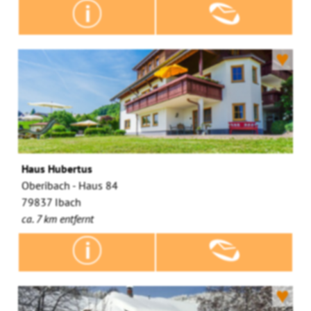
♥
Haus Hubertus
Oberibach - Haus 84
79837 Ibach
ca. 7 km entfernt
♥