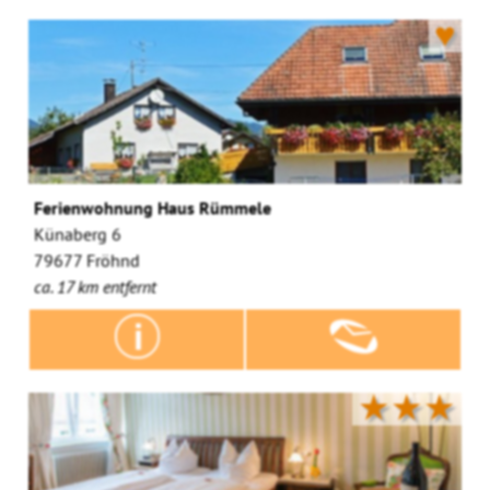
♥
Ferienwohnung Haus Rümmele
Künaberg 6
79677 Fröhnd
ca. 17 km entfernt
★★★