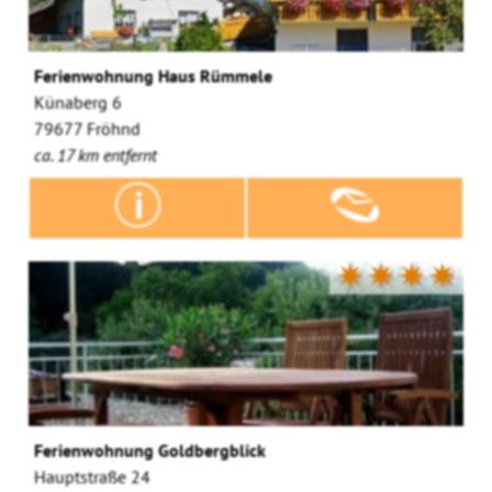
Ferienwohnung Haus Rümmele
Künaberg 6
79677 Fröhnd
ca. 17 km entfernt
✷✷✷✷
Ferienwohnung Goldbergblick
Hauptstraße 24