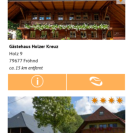
Gästehaus Holzer Kreuz
Holz 9
79677 Fröhnd
ca. 15 km entfernt
✷✷✷✷