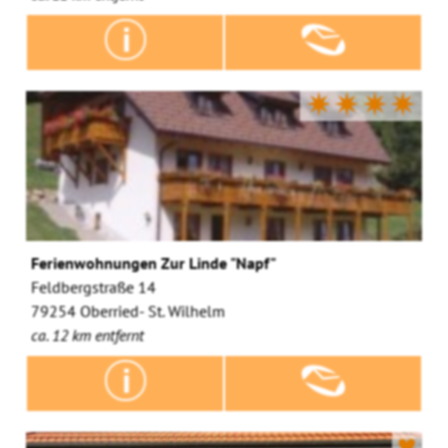
✷✷✷✷
Ferienwohnungen Zur Linde "Napf"
Feldbergstraße 14
79254 Oberried- St. Wilhelm
ca. 12 km entfernt
♥