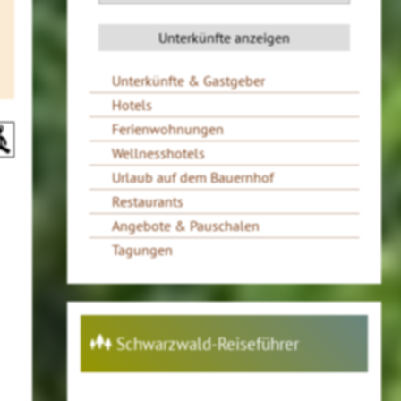
Unterkünfte & Gastgeber
Hotels
Ferienwohnungen
Wellnesshotels
Urlaub auf dem Bauernhof
Restaurants
Angebote & Pauschalen
Tagungen
Schwarzwald-Reiseführer