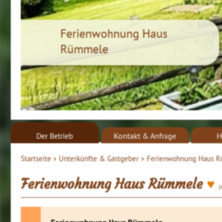
Ferienwohnung Haus
Rümmele
Der Betrieb
Kontakt & Anfrage
H
Startseite >
Unterkünfte & Gastgeber >
Ferienwohnung Haus R
♥
Ferienwohnung Haus Rümmele
(