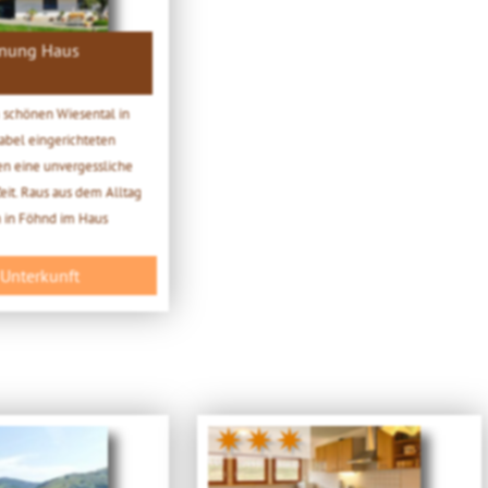
nung Haus
 schönen Wiesental in
abel eingerichteten
n eine unvergessliche
it. Raus aus dem Alltag
 in Föhnd im Haus
 Unterkunft
✷✷✷