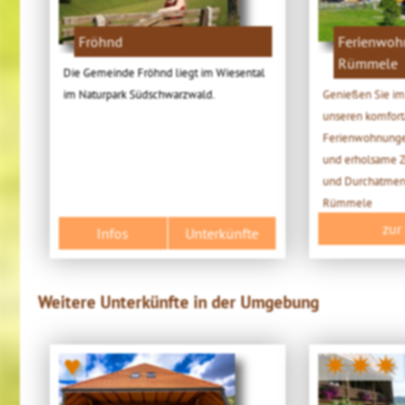
Fröhnd
Ferienwoh
Rümmele
Die Gemeinde Fröhnd liegt im Wiesental
im Naturpark Südschwarzwald.
Genießen Sie im
unseren komfort
Ferienwohnunge
und erholsame Ze
und Durchatmen
Rümmele
zur
Infos
Unterkünfte
Weitere Unterkünfte in der Umgebung
♥
✷✷✷