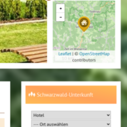
+
−
Leaflet
|
©
OpenStreetMap
10 km
contributors
Schwarzwald-Unterkunft