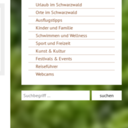
Urlaub im Schwarzwald
Orte im Schwarzwald
Ausflugstipps
Kinder und Familie
Schwimmen und Wellness
Sport und Freizeit
Kunst & Kultur
Festivals & Events
Reiseführer
Webcams