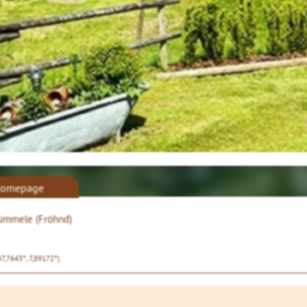
omepage
ümmele (Fröhnd)
47,7643°, 7,89172°)