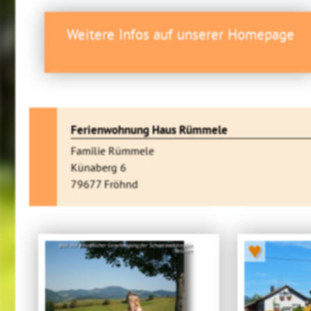
Weitere Infos auf unserer Homepage
Ferienwohnung Haus Rümmele
Familie Rümmele
Künaberg 6
79677 Fröhnd
♥
Bild: Mit freundlicher Genehmigung der Schwarzwaldregion
Belchen