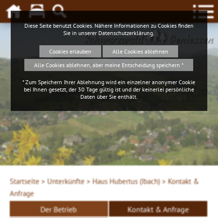
Diese Seite benutzt Cookies. Nähere Informationen zu Cookies finden
Sie in unserer
Datenschutzerklärung
.
Schwarzwald
Geniessen
Cookies erlauben
Alle Cookies ablehnen
Alle Cookies ablehnen, aber meine Entscheidung speichern *
* Zum Speichern Ihrer Ablehnung wird ein einzelner anonymer Cookie
bei Ihnen gesetzt, der 30 Tage gültig ist und der keinerlei persönliche
Daten über Sie enthält.
Startseite >
Unterkünfte >
Haus Hubertus (Ibach) >
Kontakt &
Anfrage
Der Betrieb
Kontakt & Anfrage