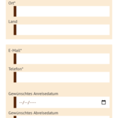
Ort*
Land
E-Mail*
Telefon*
Gewünschtes Anreisedatum
Gewünschtes Abreisedatum