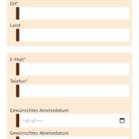
Ort*
Land
E-Mail*
Telefon*
Gewünschtes Anreisedatum
Gewünschtes Abreisedatum