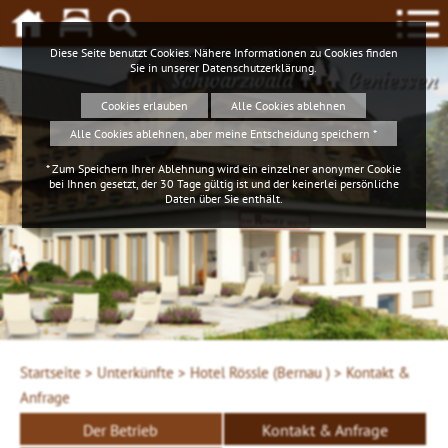
Diese Seite benutzt Cookies. Nähere Informationen zu Cookies finden
Sie in unserer
Datenschutzerklärung
.
Schwarzwald
Geniessen
Cookies erlauben
Alle Cookies ablehnen
Alle Cookies ablehnen, aber meine Entscheidung speichern *
* Zum Speichern Ihrer Ablehnung wird ein einzelner anonymer Cookie
bei Ihnen gesetzt, der 30 Tage gültig ist und der keinerlei persönliche
Daten über Sie enthält.
Startseite >
Unterkünfte >
Hotel Rössle (Bernau ) >
Kontakt &
Anfrage
Der Betrieb
Kontakt & Anfrage