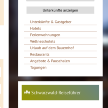
Unterkünfte & Gastgeber
Hotels
Ferienwohnungen
Wellnesshotels
Urlaub auf dem Bauernhof
Restaurants
Angebote & Pauschalen
Tagungen
Schwarzwald-Reiseführer