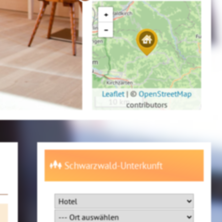
+
−
Leaflet
|
©
OpenStreetMap
10 km
contributors
Schwarzwald-Unterkunft