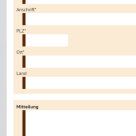
Anschrift*
PLZ*
Ort*
Land
Mitteilung