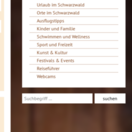
Urlaub im Schwarzwald
Orte im Schwarzwald
Ausflugstipps
Kinder und Familie
Schwimmen und Wellness
Sport und Freizeit
Kunst & Kultur
Festivals & Events
Reiseführer
Webcams