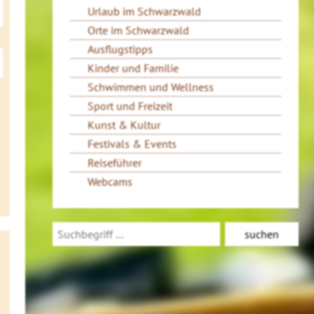
Urlaub im Schwarzwald
Orte im Schwarzwald
Ausflugstipps
Kinder und Familie
Schwimmen und Wellness
Sport und Freizeit
Kunst & Kultur
Festivals & Events
Reiseführer
Webcams