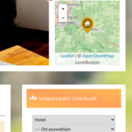
+
−
Leaflet
|
©
OpenStreetMap
10 km
contributors
Schwarzwald-Unterkunft