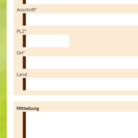
Anschrift*
PLZ*
Ort*
Land
Mitteilung