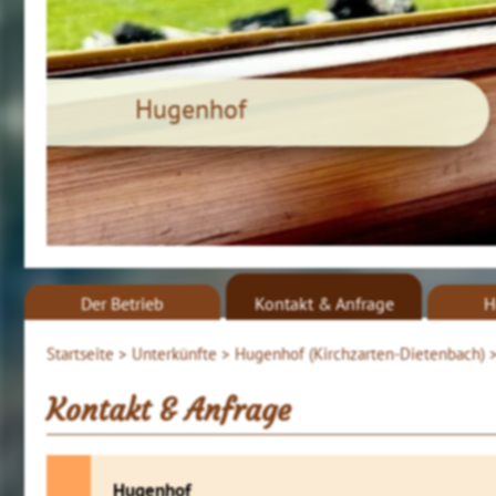
Hugenhof
Der Betrieb
Kontakt & Anfrage
H
Startseite >
Unterkünfte >
Hugenhof (Kirchzarten-Dietenbach) 
Kontakt & Anfrage
Hugenhof