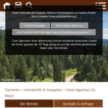
Diese Seite benutzt Cookies. Nähere Informationen zu Cookies finden
Sie in unserer
Datenschutzerklärung
.
Schwarzwald
Geniessen
Cookies erlauben
Alle Cookies ablehnen
Alle Cookies ablehnen, aber meine Entscheidung speichern *
* Zum Speichern Ihrer Ablehnung wird ein einzelner anonymer Cookie
bei Ihnen gesetzt, der 30 Tage gültig ist und der keinerlei persönliche
Daten über Sie enthält.
iStockphoto.com
Startseite >
Unterkünfte & Gastgeber >
Hotel Jägerhaus (St.
Peter)
Der Betrieb
Kontakt & Anfrage