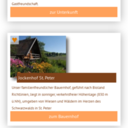
Gastfreundschaft.
zur Unterkunft
♥
Jockenhof St. Peter
Unser familienfreundlicher Bauernhof, geführt nach Bioland
Richtlinien, liegt in sonniger, verkehrsfreier Höhenlage (830 m
ü.NN), umgeben von Wiesen und Wäldern im Herzen des
Schwarzwalds in St. Peter
zum Bauernhof