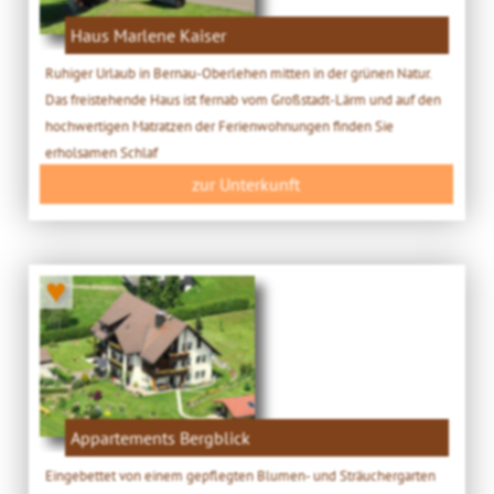
Haus Marlene Kaiser
Ruhiger Urlaub in Bernau-Oberlehen mitten in der grünen Natur.
Das freistehende Haus ist fernab vom Großstadt-Lärm und auf den
hochwertigen Matratzen der Ferienwohnungen finden Sie
erholsamen Schlaf
zur Unterkunft
♥
Appartements Bergblick
Eingebettet von einem gepflegten Blumen- und Sträuchergarten