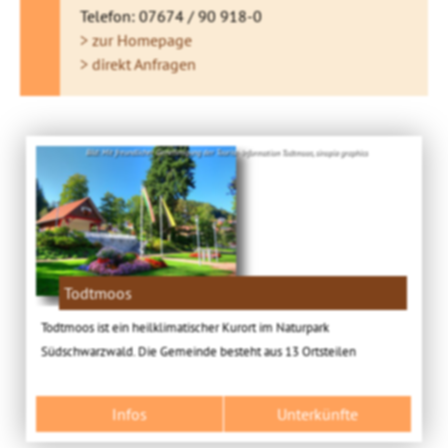
Telefon: 07674 / 90 918-0
> zur Homepage
> direkt Anfragen
Bild: Mit freundlicher Genehmigung der Tourist-Information Todtmoos, sinopia graphics
Todtmoos
Todtmoos ist ein heilklimatischer Kurort im Naturpark
Südschwarzwald. Die Gemeinde besteht aus 13 Ortsteilen
Infos
Unterkünfte