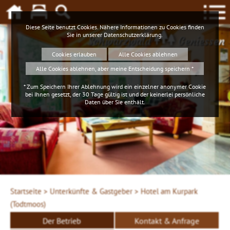
Diese Seite benutzt Cookies. Nähere Informationen zu Cookies finden
Sie in unserer
Datenschutzerklärung
.
Schwarzwald
Geniessen
Cookies erlauben
Alle Cookies ablehnen
Alle Cookies ablehnen, aber meine Entscheidung speichern *
* Zum Speichern Ihrer Ablehnung wird ein einzelner anonymer Cookie
bei Ihnen gesetzt, der 30 Tage gültig ist und der keinerlei persönliche
Daten über Sie enthält.
Startseite >
Unterkünfte & Gastgeber >
Hotel am Kurpark
(Todtmoos)
Der Betrieb
Kontakt & Anfrage