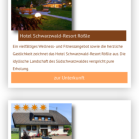
Hotel Schwarzwald-Resort Rößle
Ein vielfältiges Wellness- und Fitnessangebot sowie die herzliche
Gastlichkeit zeichnet das Hotel Schwarzwald-Resort Rößle aus. Die
idyllische Landschaft des Südschwarzwaldes verspricht pure
Erholung.
zur Unterkunft
✷✷✷✷