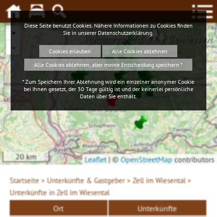
Diese Seite benutzt Cookies. Nähere Informationen zu Cookies finden
+
Sie in unserer
Datenschutzerklärung
.
Schwarzwald
Geniessen
−
Cookies erlauben
Alle Cookies ablehnen
Alle Cookies ablehnen, aber meine Entscheidung speichern *
* Zum Speichern Ihrer Ablehnung wird ein einzelner anonymer Cookie
bei Ihnen gesetzt, der 30 Tage gültig ist und der keinerlei persönliche
Daten über Sie enthält.
20 km
Leaflet
|
©
OpenStreetMap
contributors
Startseite >
Unterkünfte & Gastgeber >
Zell im Wiesental >
Unterkünfte in Zell im Wiesental
Ort
Unterkünfte