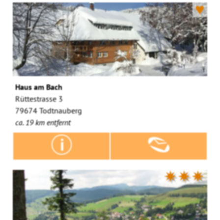
♥
Haus am Bach
Rüttestrasse 3
79674 Todtnauberg
ca. 19 km entfernt
✷✷✷