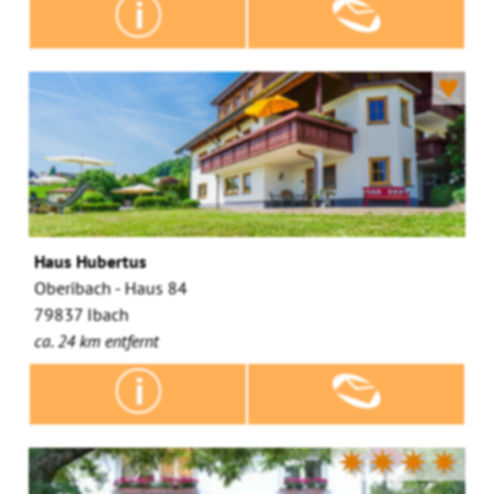
♥
Haus Hubertus
Oberibach - Haus 84
79837 Ibach
ca. 24 km entfernt
✷✷✷✷