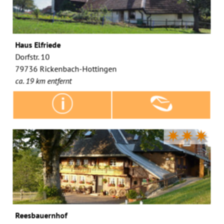
Haus Elfriede
Dorfstr. 10
79736 Rickenbach-Hottingen
ca. 19 km entfernt
✷✷✷
Reesbauernhof