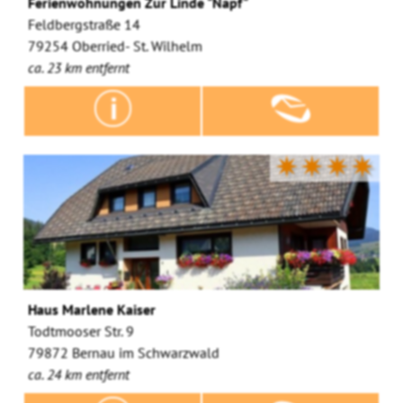
Ferienwohnungen Zur Linde "Napf"
Feldbergstraße 14
79254 Oberried- St. Wilhelm
ca. 23 km entfernt
✷✷✷✷
Haus Marlene Kaiser
Todtmooser Str. 9
79872 Bernau im Schwarzwald
ca. 24 km entfernt