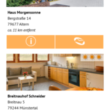
Haus Morgensonne
Bergstraße 14
79677 Aitern
ca. 11 km entfernt
✷✷✷
Breitnauhof Schneider
Breitnau 5
79244 Münstertal