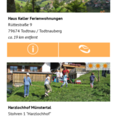
Haus Keller Ferienwohnungen
Rüttestraße 9
79674 Todtnau / Todtnauberg
ca. 19 km entfernt
✷✷✷
Harzlochhof Münstertal
Stohren 1 "Harzlochhof"