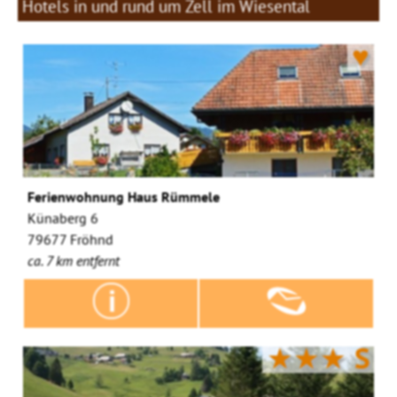
Hotels in und rund um Zell im Wiesental
♥
Ferienwohnung Haus Rümmele
Künaberg 6
79677 Fröhnd
ca. 7 km entfernt
★★★
S