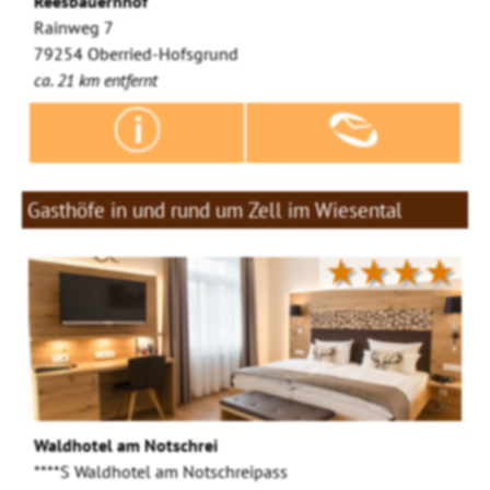
Reesbauernhof
Rainweg 7
79254 Oberried-Hofsgrund
ca. 21 km entfernt
Gasthöfe in und rund um Zell im Wiesental
★★★★
Waldhotel am Notschrei
****S Waldhotel am Notschreipass