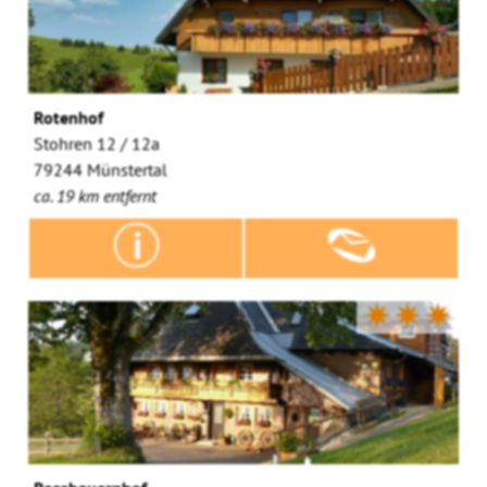
Rotenhof
Stohren 12 / 12a
79244 Münstertal
ca. 19 km entfernt
✷✷✷