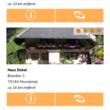
ca. 14 km entfernt
✷✷✷✷
Haus Dobel
Branden 5
79244 Münstertal
ca. 16 km entfernt