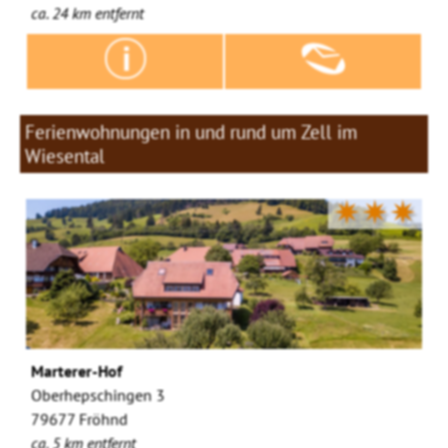
ca. 24 km entfernt
Ferienwohnungen in und rund um Zell im
Wiesental
✷✷✷
Marterer-Hof
Oberhepschingen 3
79677 Fröhnd
ca. 5 km entfernt