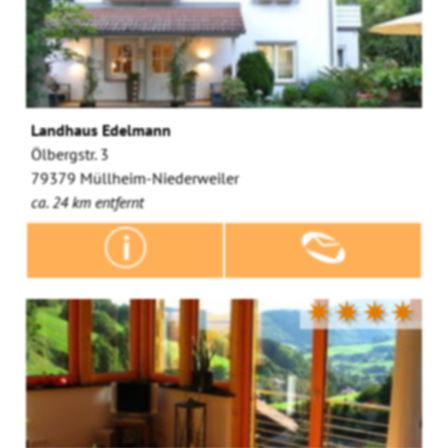
Landhaus Edelmann
Ölbergstr. 3
79379 Müllheim-Niederweiler
ca. 24 km entfernt
✷✷✷✷