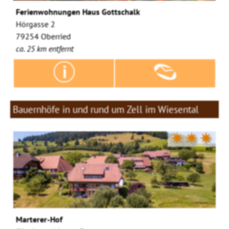
Ferienwohnungen Haus Gottschalk
Hörgasse 2
79254 Oberried
ca. 25 km entfernt
Bauernhöfe in und rund um Zell im Wiesental
✷✷✷
Marterer-Hof