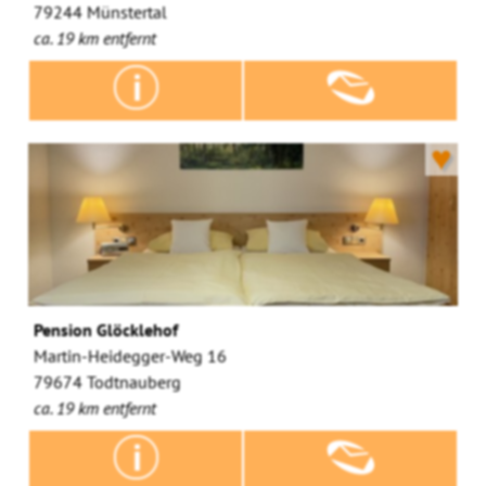
79244 Münstertal
ca. 19 km entfernt
♥
Pension Glöcklehof
Martin-Heidegger-Weg 16
79674 Todtnauberg
ca. 19 km entfernt