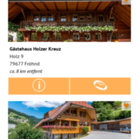
Gästehaus Holzer Kreuz
Holz 9
79677 Fröhnd
ca. 8 km entfernt
♥