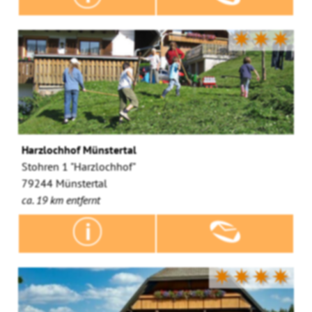
✷✷✷
Harzlochhof Münstertal
Stohren 1 "Harzlochhof"
79244 Münstertal
ca. 19 km entfernt
✷✷✷✷