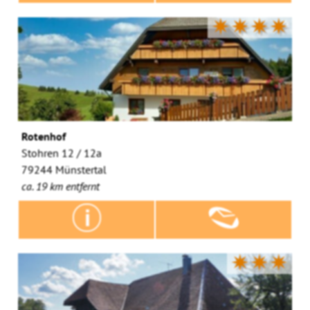
✷✷✷✷
Rotenhof
Stohren 12 / 12a
79244 Münstertal
ca. 19 km entfernt
✷✷✷