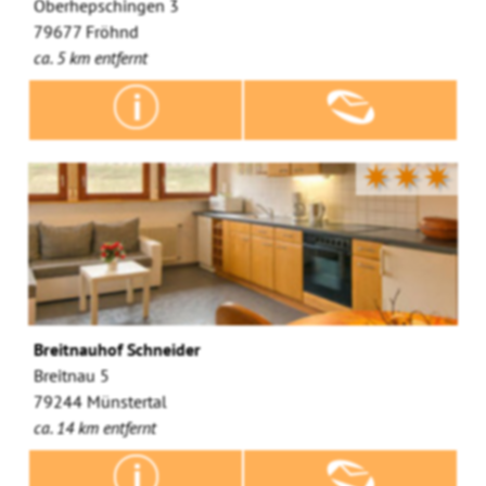
Oberhepschingen 3
79677 Fröhnd
ca. 5 km entfernt
✷✷✷
Breitnauhof Schneider
Breitnau 5
79244 Münstertal
ca. 14 km entfernt