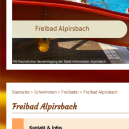
Freibad Alpirsbach
Mit freundlicher Genehmigung der Stadt-Information Alpirsbach.
Startseite >
Schwimmen >
Freibäder >
Freibad Alpirsbach
Freibad Alpirsbach
Kontakt & Infos