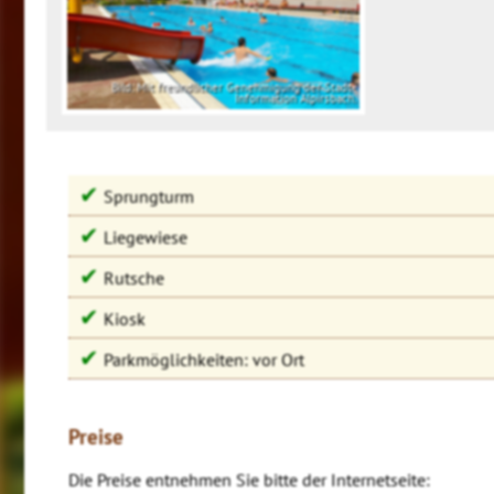
Bild: Mit freundlicher Genehmigung der Stadt-
Information Alpirsbach.
✔
Sprungturm
✔
Liegewiese
✔
Rutsche
✔
Kiosk
✔
Parkmöglichkeiten: vor Ort
Preise
Die Preise entnehmen Sie bitte der Internetseite: