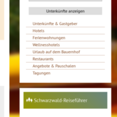
Unterkünfte & Gastgeber
Hotels
Ferienwohnungen
Wellnesshotels
Urlaub auf dem Bauernhof
Restaurants
Angebote & Pauschalen
Tagungen
Schwarzwald-Reiseführer