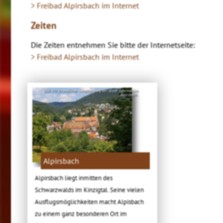
> Freibad Alpirsbach im Internet
Zeiten
Die Zeiten entnehmen Sie bitte der Internetseite:
> Freibad Alpirsbach im Internet
Bild: Mit freundlicher Genehmigung der Stadt-Information
Alpirsbach.
Alpirsbach
Alpirsbach liegt inmitten des
Schwarzwalds im Kinzigtal. Seine vielen
Ausflugsmöglichkeiten macht Alpisbach
zu einem ganz besonderen Ort im