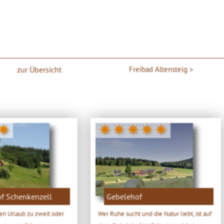
zur Übersicht
Freibad Altensteig
✷
✷✷✷✷✷
f Schenkenzell
Gebelehof
en Urlaub zu zweit oder
Wer Ruhe sucht und die Natur liebt, ist auf