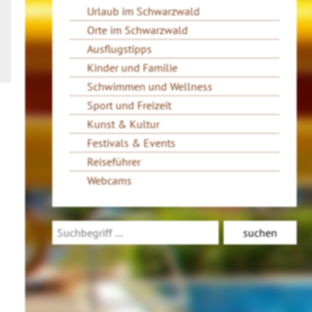
Urlaub im Schwarzwald
Orte im Schwarzwald
Ausflugstipps
Kinder und Familie
Schwimmen und Wellness
Sport und Freizeit
Kunst & Kultur
Festivals & Events
Reiseführer
Webcams