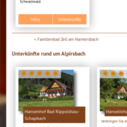
Schwarzwald.
Infos
Unterkünfte
Familienbad Zell am Harmersbach
Unterkünfte rund um Alpirsbach
✷✷✷✷✷
✷✷✷
Hansenhof Bad Rippoldsau-
Hanselisho
Schapbach
Verbringen Sie d