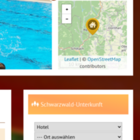
+
−
Leaflet
|
©
OpenStreetMap
10 km
contributors
Schwarzwald-Unterkunft