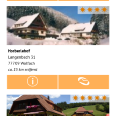
✷✷✷✷
Horberlehof
Langenbach 31
77709 Wolfach
ca. 15 km entfernt
✷✷✷✷✷