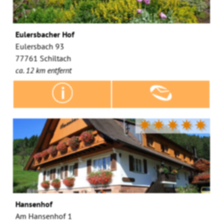
Eulersbacher Hof
Eulersbach 93
77761 Schiltach
ca. 12 km entfernt
✷✷✷✷✷
Hansenhof
Am Hansenhof 1