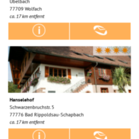
Übelbach
77709 Wolfach
ca. 17 km entfernt
✷✷✷✷
Hanselehof
Schwarzenbruchstr. 5
77776 Bad Rippoldsau-Schapbach
ca. 17 km entfernt