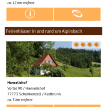
ca. 12 km entfernt
Ferienhäuser in und rund um Alpirsbach
✷✷✷✷
Hanselishof
Vortal 90 / Hanselishof
77773 Schenkenzell / Kaltbrunn
ca. 5 km entfernt