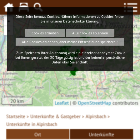
Diese Seite benutzt Cookies. Nähere Informationen zu Cookies finden
+
Sie in unserer
Datenschutzerklärung
.
Schwarzwald
Geniessen
−
Cookies erlauben
Alle Cookies ablehnen
Alle Cookies ablehnen, aber meine Entscheidung speichern *
* Zum Speichern Ihrer Ablehnung wird ein einzelner anonymer Cookie
bei Ihnen gesetzt, der 30 Tage gültig ist und der keinerlei persönliche
Daten über Sie enthält.
20 km
Leaflet
|
©
OpenStreetMap
contributors
Startseite >
Unterkünfte & Gastgeber >
Alpirsbach >
Unterkünfte in Alpirsbach
Ort
Unterkünfte