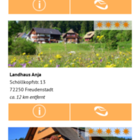
✷✷✷✷
Landhaus Anja
Schöllkopfstr. 13
72250 Freudenstadt
ca. 12 km entfernt
✷✷✷✷✷