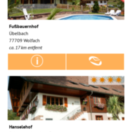
Fußbauernhof
Übelbach
77709 Wolfach
ca. 17 km entfernt
✷✷✷✷
Hanselehof