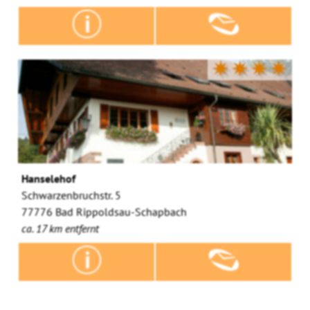
✷✷✷✷
Hanselehof
Schwarzenbruchstr. 5
77776 Bad Rippoldsau-Schapbach
ca. 17 km entfernt