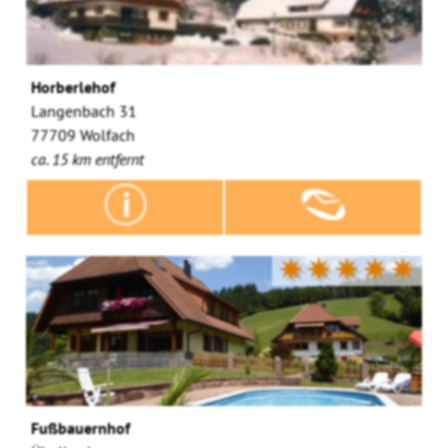
Horberlehof
Langenbach 31
77709 Wolfach
ca. 15 km entfernt
✷✷✷✷✷
Fußbauernhof