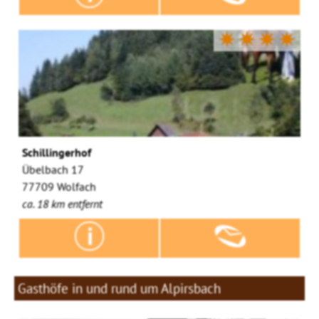
✷✷✷✷
Schillingerhof
Übelbach 17
77709 Wolfach
ca. 18 km entfernt
Gasthöfe in und rund um Alpirsbach