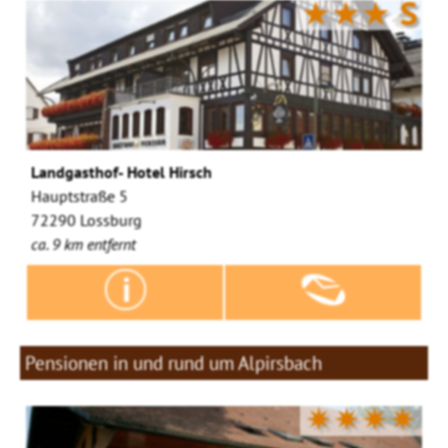
★★★
S
Landgasthof- Hotel Hirsch
Hauptstraße 5
72290 Lossburg
ca. 9 km entfernt
Pensionen in und rund um Alpirsbach
✷✷✷✷