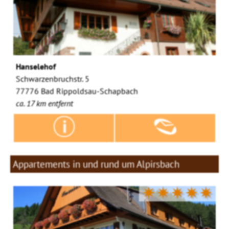
Hanselehof
Schwarzenbruchstr. 5
77776 Bad Rippoldsau-Schapbach
ca. 17 km entfernt
Appartements in und rund um Alpirsbach
✷✷✷✷✷