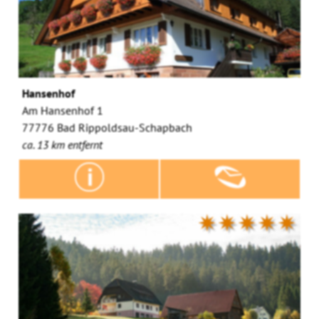
Hansenhof
Am Hansenhof 1
77776 Bad Rippoldsau-Schapbach
ca. 13 km entfernt
✷✷✷✷✷