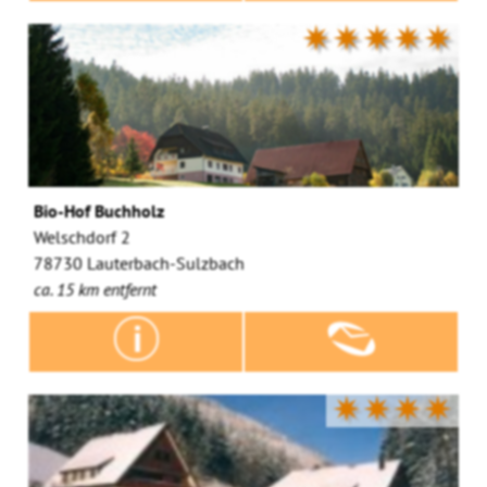
✷✷✷✷✷
Bio-Hof Buchholz
Welschdorf 2
78730 Lauterbach-Sulzbach
ca. 15 km entfernt
✷✷✷✷