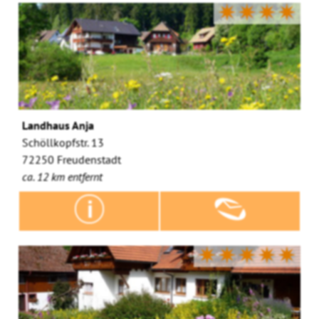
✷✷✷✷
Landhaus Anja
Schöllkopfstr. 13
72250 Freudenstadt
ca. 12 km entfernt
✷✷✷✷✷