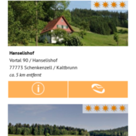
✷✷✷✷
Hanselishof
Vortal 90 / Hanselishof
77773 Schenkenzell / Kaltbrunn
ca. 5 km entfernt
✷✷✷✷✷