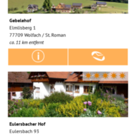
Gebelehof
Elmlisberg 1
77709 Wolfach / St. Roman
ca. 11 km entfernt
✷✷✷✷✷
Eulersbacher Hof
Eulersbach 93