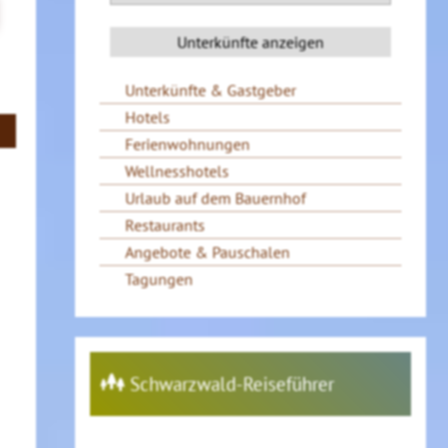
Unterkünfte & Gastgeber
Hotels
Ferienwohnungen
Wellnesshotels
Urlaub auf dem Bauernhof
Restaurants
Angebote & Pauschalen
Tagungen
Schwarzwald-Reiseführer