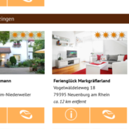
zingen
✷✷✷✷
✷✷✷✷
lmann
Ferienglück Markgräflerland
Vogelwäldeleweg 18
m-Niederweiler
79395 Neuenburg am Rhein
ca. 12 km entfernt