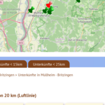
künfte < 15km
Unterkünfte < 25km
Britzingen >
Unterkünfte in Müllheim - Britzingen
n 20 km (Luftlinie)