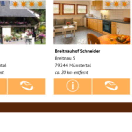
✷✷✷✷
✷✷✷
Breitnauhof Schneider
Breitnau 5
tal
79244 Münstertal
nt
ca. 20 km entfernt