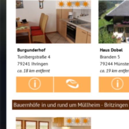
✷✷✷✷
Burgunderhof
Haus Dobel
Tunibergstraße 4
Branden 5
79241 Ihringen
79244 Münster
ca. 18 km entfernt
ca. 19 km entfer
Bauernhöfe in und rund um Müllheim - Britzingen
✷✷✷