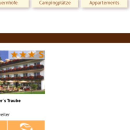
uernhöfe
Campingplätze
Appartements
★★★
S
r´s Traube
eiler