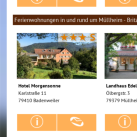
Ferienwohnungen in und rund um Müllheim - Brit
★★★
S
Hotel Morgensonne
Landhaus Ede
Karlstraße 11
Ölbergstr. 3
79410 Badenweiler
79379 Müllhei