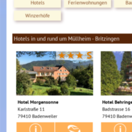
Hotels
Ferienwohnungen
Ba
Winzerhöfe
Hotels in und rund um Müllheim - Britzingen
★★★
S
Hotel Morgensonne
Hotel Behringe
Karlstraße 11
Badstrasse 16
79410 Badenweiler
79410 Badenw