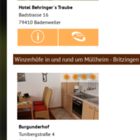
Hotel Behringer´s Traube
Badstrasse 16
79410 Badenweiler
Winzerhöfe in und rund um Müllheim - Britzingen
✷✷✷✷
Burgunderhof
Tunibergstraße 4