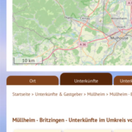
10 km
Ort
Unterkünfte
Unter
Startseite >
Unterkünfte & Gastgeber >
Müllheim >
Müllheim - 
Müllheim - Britzingen - Unterkünfte im Umkreis vo