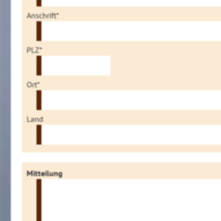
Anschrift*
PLZ*
Ort*
Land
Mitteilung