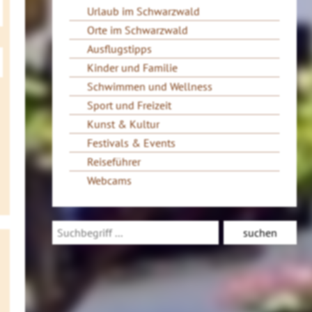
Urlaub im Schwarzwald
Orte im Schwarzwald
Ausflugstipps
Kinder und Familie
Schwimmen und Wellness
Sport und Freizeit
Kunst & Kultur
Festivals & Events
Reiseführer
Webcams