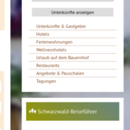
Unterkünfte & Gastgeber
Hotels
Ferienwohnungen
Wellnesshotels
Urlaub auf dem Bauernhof
Restaurants
Angebote & Pauschalen
Tagungen
Schwarzwald-Reiseführer