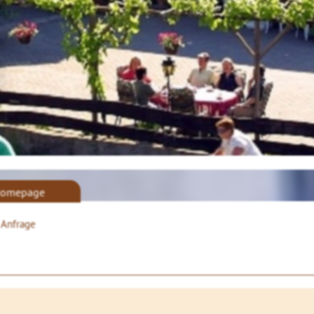
omepage
 Anfrage