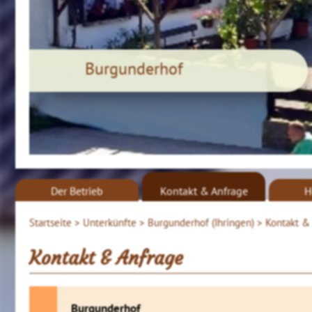
Burgunderhof
Der Betrieb
Kontakt & Anfrage
H
Startseite >
Unterkünfte >
Burgunderhof (Ihringen) >
Kontakt &
Kontakt & Anfrage
Burgunderhof