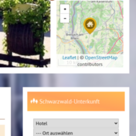
+
−
Leaflet
|
©
OpenStreetMap
10 km
contributors
Schwarzwald-Unterkunft