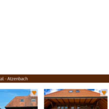
al - Atzenbach
♥
♥