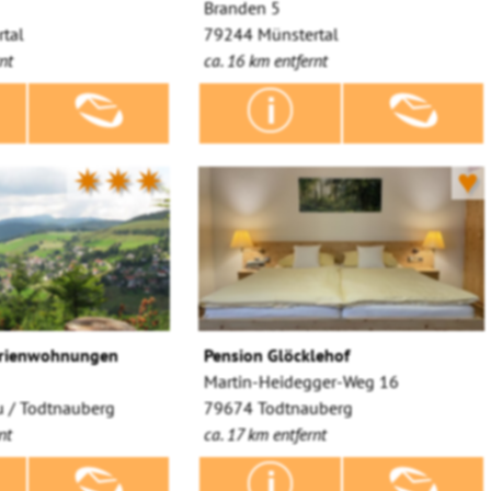
Branden 5
tal
79244 Münstertal
nt
ca. 16 km entfernt
✷✷✷
♥
erienwohnungen
Pension Glöcklehof
Martin-Heidegger-Weg 16
 / Todtnauberg
79674 Todtnauberg
nt
ca. 17 km entfernt