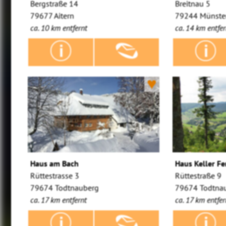
Bergstraße 14
Breitnau 5
79677 Aitern
79244 Münster
ca. 10 km entfernt
ca. 14 km entfer
♥
Haus am Bach
Haus Keller F
Rüttestrasse 3
Rüttestraße 9
79674 Todtnauberg
79674 Todtnau
ca. 17 km entfernt
ca. 17 km entfer