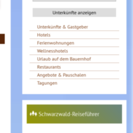
Unterkünfte & Gastgeber
Hotels
Ferienwohnungen
Wellnesshotels
Urlaub auf dem Bauernhof
Restaurants
Angebote & Pauschalen
Tagungen
Schwarzwald-Reiseführer