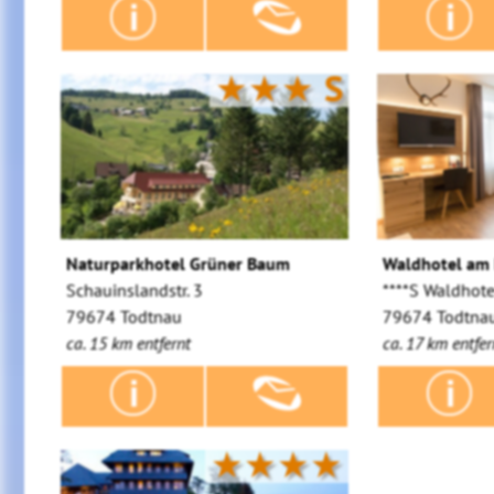
★★★
S
Naturparkhotel Grüner Baum
Waldhotel am 
Schauinslandstr. 3
****S Waldhot
79674 Todtnau
79674 Todtna
ca. 15 km entfernt
ca. 17 km entfer
★★★★