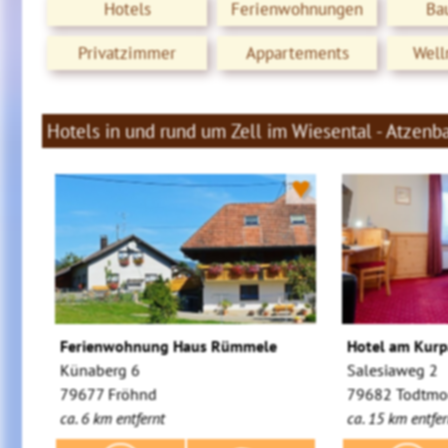
Hotels
Ferienwohnungen
Ba
Privatzimmer
Appartements
Well
Hotels in und rund um Zell im Wiesental - Atzenb
♥
Ferienwohnung Haus Rümmele
Hotel am Kurp
Künaberg 6
Salesiaweg 2
79677 Fröhnd
79682 Todtmo
ca. 6 km entfernt
ca. 15 km entfer