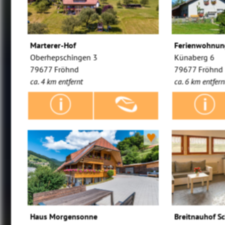
Marterer-Hof
Ferienwohnun
Oberhepschingen 3
Künaberg 6
79677 Fröhnd
79677 Fröhnd
ca. 4 km entfernt
ca. 6 km entfern
♥
Haus Morgensonne
Breitnauhof S