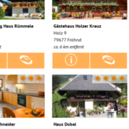
g Haus Rümmele
Gästehaus Holzer Kreuz
Holz 9
79677 Fröhnd
t
ca. 6 km entfernt
✷✷✷
✷✷✷✷
chneider
Haus Dobel