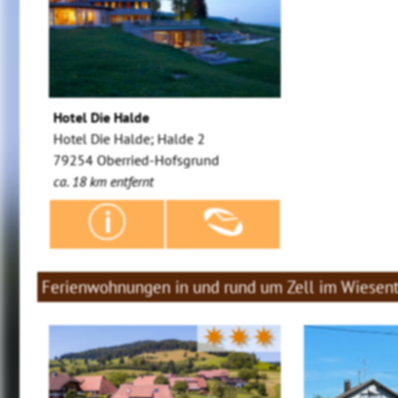
Hotel Die Halde
Hotel Die Halde; Halde 2
79254 Oberried-Hofsgrund
ca. 18 km entfernt
Ferienwohnungen in und rund um Zell im Wiesent
✷✷✷