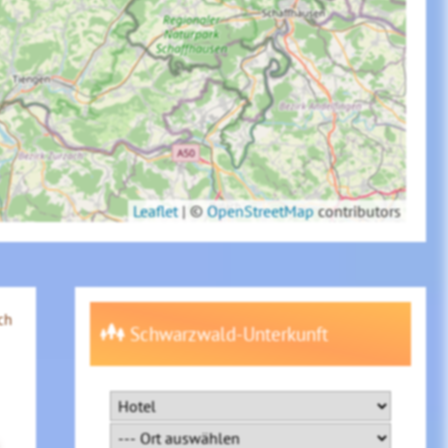
Leaflet
|
©
OpenStreetMap
contributors
ch
Schwarzwald-Unterkunft