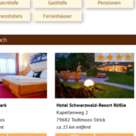
uernhöfe
Gasthöfe
Pensionen
nesshotels
Ferienhäuser
ach
★★★★
ark
Hotel Schwarzwald-Resort Rößle
Kapellenweg 2
os
79682 Todtmoos-Strick
nt
ca. 15 km entfernt