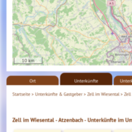
10 km
Ort
Unterkünfte
Unter
Startseite >
Unterkünfte & Gastgeber >
Zell im Wiesental >
Zell
Zell im Wiesental - Atzenbach - Unterkünfte im Um