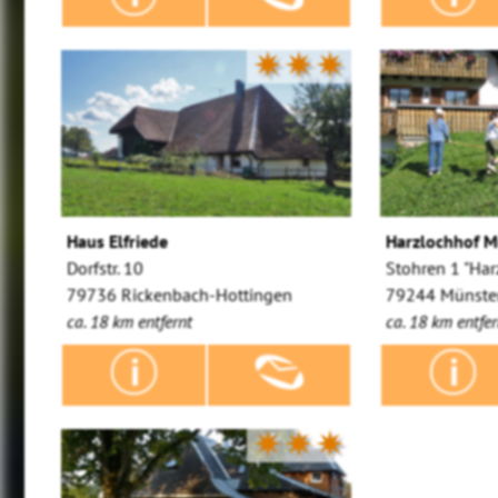
✷✷✷
Haus Elfriede
Harzlochhof M
Dorfstr. 10
Stohren 1 "Har
79736 Rickenbach-Hottingen
79244 Münster
ca. 18 km entfernt
ca. 18 km entfer
✷✷✷