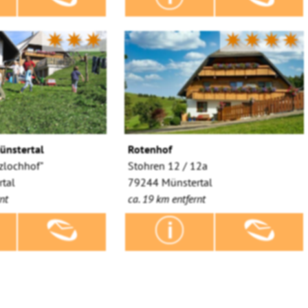
✷✷✷
✷✷✷✷
ünstertal
Rotenhof
zlochhof"
Stohren 12 / 12a
tal
79244 Münstertal
nt
ca. 19 km entfernt