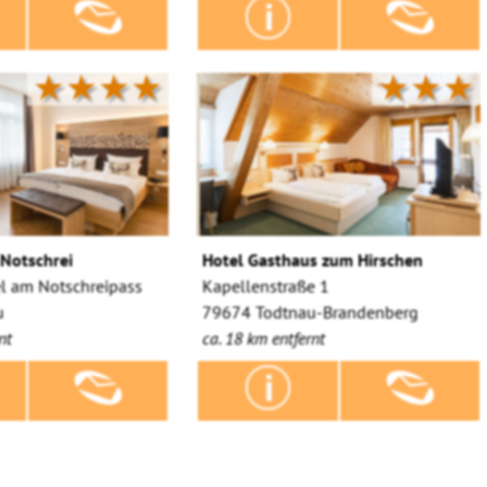
★★★★
★★★
Notschrei
Hotel Gasthaus zum Hirschen
el am Notschreipass
Kapellenstraße 1
u
79674 Todtnau-Brandenberg
nt
ca. 18 km entfernt