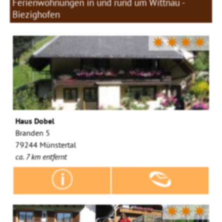
Ferienwohnungen in und rund um Wittnau -
Biezighofen
✷✷✷✷
Haus Dobel
Branden 5
79244 Münstertal
ca. 7 km entfernt
✷✷✷