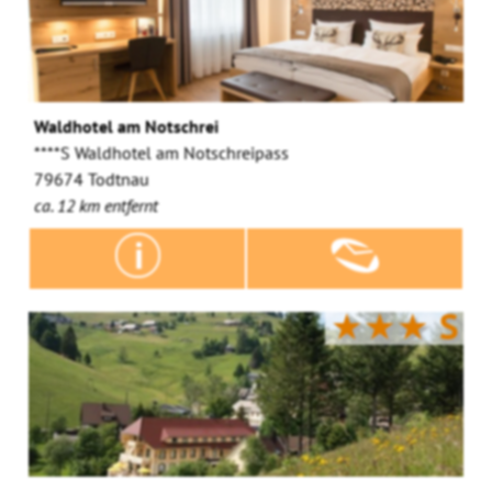
Waldhotel am Notschrei
****S Waldhotel am Notschreipass
79674 Todtnau
ca. 12 km entfernt
★★★
S