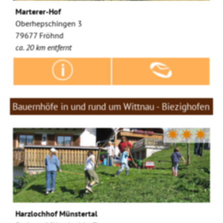
Marterer-Hof
Oberhepschingen 3
79677 Fröhnd
ca. 20 km entfernt
Bauernhöfe in und rund um Wittnau - Biezighofen
✷✷✷
Harzlochhof Münstertal