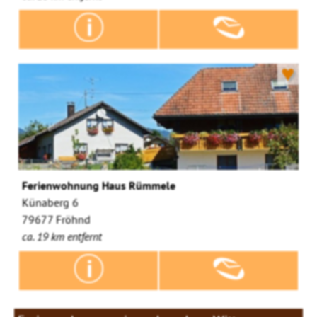
♥
Ferienwohnung Haus Rümmele
Künaberg 6
79677 Fröhnd
ca. 19 km entfernt