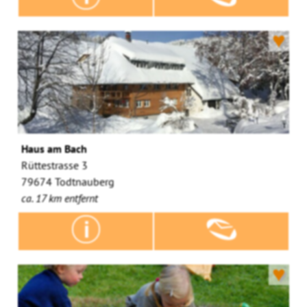
♥
Haus am Bach
Rüttestrasse 3
79674 Todtnauberg
ca. 17 km entfernt
♥