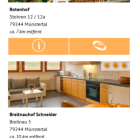
Rotenhof
Stohren 12 / 12a
79244 Münstertal
ca. 7 km entfernt
✷✷✷
Breitnauhof Schneider
Breitnau 5
79244 Münstertal
ca. 10 km entfernt