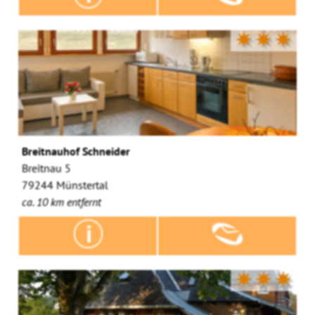
✷✷✷
Breitnauhof Schneider
Breitnau 5
79244 Münstertal
ca. 10 km entfernt
✷✷✷