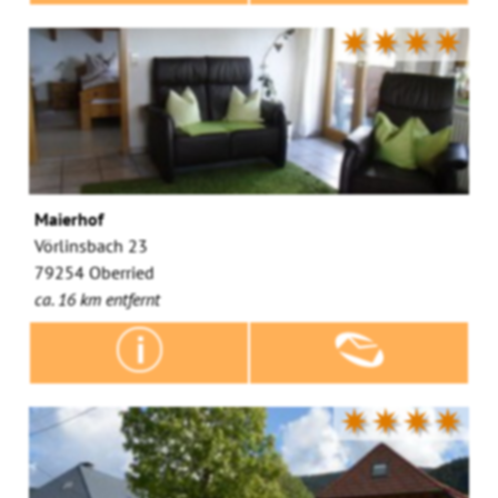
✷✷✷✷
Maierhof
Vörlinsbach 23
79254 Oberried
ca. 16 km entfernt
✷✷✷✷