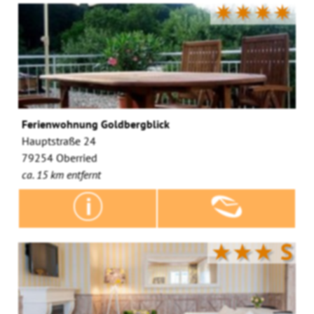
✷✷✷✷
Ferienwohnung Goldbergblick
Hauptstraße 24
79254 Oberried
ca. 15 km entfernt
★★★
S