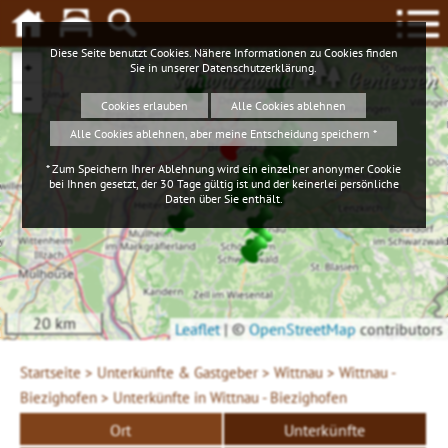
Diese Seite benutzt Cookies. Nähere Informationen zu Cookies finden
+
Sie in unserer
Datenschutzerklärung
.
Schwarzwald
Geniessen
−
Cookies erlauben
Alle Cookies ablehnen
Alle Cookies ablehnen, aber meine Entscheidung speichern *
* Zum Speichern Ihrer Ablehnung wird ein einzelner anonymer Cookie
bei Ihnen gesetzt, der 30 Tage gültig ist und der keinerlei persönliche
Daten über Sie enthält.
20 km
Leaflet
|
©
OpenStreetMap
contributors
Startseite >
Unterkünfte & Gastgeber >
Wittnau >
Wittnau -
Biezighofen >
Unterkünfte in Wittnau - Biezighofen
Ort
Unterkünfte