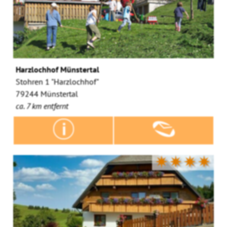
Harzlochhof Münstertal
Stohren 1 "Harzlochhof"
79244 Münstertal
ca. 7 km entfernt
✷✷✷✷