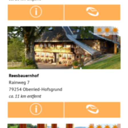
✷✷✷
Reesbauernhof
Rainweg 7
79254 Oberried-Hofsgrund
ca. 11 km entfernt
✷✷✷✷