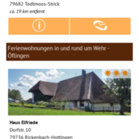
79682 Todtmoos-Strick
ca. 19 km entfernt
Ferienwohnungen in und rund um Wehr -
Öflingen
✷✷✷
Haus Elfriede
Dorfstr. 10
79736 Rickenbach-Hottingen