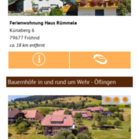
Ferienwohnung Haus Rümmele
Künaberg 6
79677 Fröhnd
ca. 18 km entfernt
Bauernhöfe in und rund um Wehr - Öflingen
✷✷✷