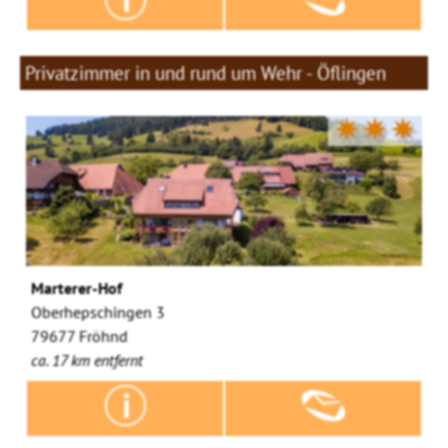
Privatzimmer in und rund um Wehr - Öflingen
✷✷✷
Marterer-Hof
Oberhepschingen 3
79677 Fröhnd
ca. 17 km entfernt