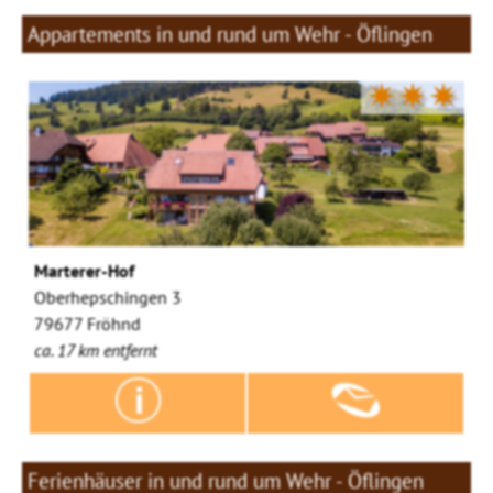
Appartements in und rund um Wehr - Öflingen
✷✷✷
Marterer-Hof
Oberhepschingen 3
79677 Fröhnd
ca. 17 km entfernt
Ferienhäuser in und rund um Wehr - Öflingen