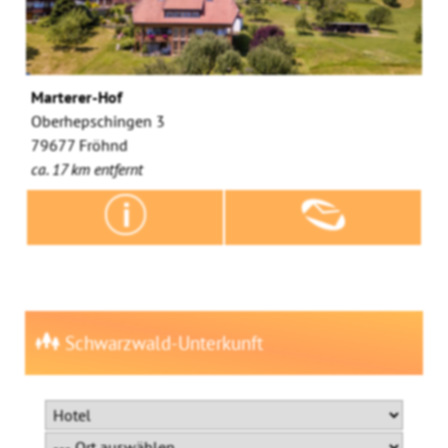
Marterer-Hof
Oberhepschingen 3
79677 Fröhnd
ca. 17 km entfernt
Schwarzwald-Unterkunft