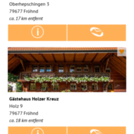
Oberhepschingen 3
79677 Fröhnd
ca. 17 km entfernt
♥
Gästehaus Holzer Kreuz
Holz 9
79677 Fröhnd
ca. 18 km entfernt