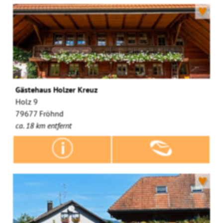
♥
Gästehaus Holzer Kreuz
Holz 9
79677 Fröhnd
ca. 18 km entfernt
♥