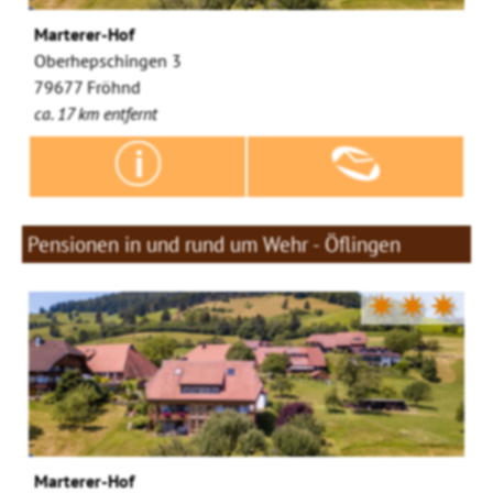
Marterer-Hof
Oberhepschingen 3
79677 Fröhnd
ca. 17 km entfernt
Pensionen in und rund um Wehr - Öflingen
✷✷✷
Marterer-Hof