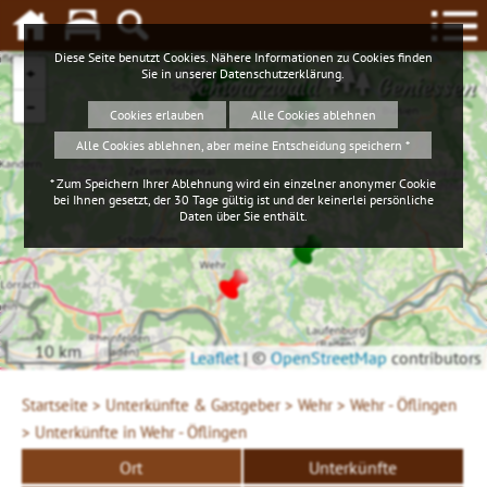
Diese Seite benutzt Cookies. Nähere Informationen zu Cookies finden
+
Sie in unserer
Datenschutzerklärung
.
Schwarzwald
Geniessen
−
Cookies erlauben
Alle Cookies ablehnen
Alle Cookies ablehnen, aber meine Entscheidung speichern *
* Zum Speichern Ihrer Ablehnung wird ein einzelner anonymer Cookie
bei Ihnen gesetzt, der 30 Tage gültig ist und der keinerlei persönliche
Daten über Sie enthält.
10 km
Leaflet
|
©
OpenStreetMap
contributors
Startseite >
Unterkünfte & Gastgeber >
Wehr >
Wehr - Öflingen
>
Unterkünfte in Wehr - Öflingen
Ort
Unterkünfte