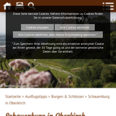
Diese Seite benutzt Cookies. Nähere Informationen zu Cookies finden
Sie in unserer
Datenschutzerklärung
.
Schwarzwald
Geniessen
Cookies erlauben
Alle Cookies ablehnen
Alle Cookies ablehnen, aber meine Entscheidung speichern *
* Zum Speichern Ihrer Ablehnung wird ein einzelner anonymer Cookie
bei Ihnen gesetzt, der 30 Tage gültig ist und der keinerlei persönliche
Daten über Sie enthält.
© Renchtal Tourismus GmbH
Startseite >
Ausflugstipps >
Burgen & Schlösser >
Schauenburg
in Oberkirch