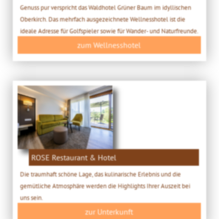
Genuss pur verspricht das Waldhotel Grüner Baum im idyllischen
Oberkirch. Das mehrfach ausgezeichnete Wellnesshotel ist die
ideale Adresse für Golfspieler sowie für Wander- und Naturfreunde.
zum Wellnesshotel
ROSE Restaurant & Hotel
Die traumhaft schöne Lage, das kulinarische Erlebnis und die
gemütliche Atmosphäre werden die Highlights Ihrer Auszeit bei
uns sein.
zur Unterkunft