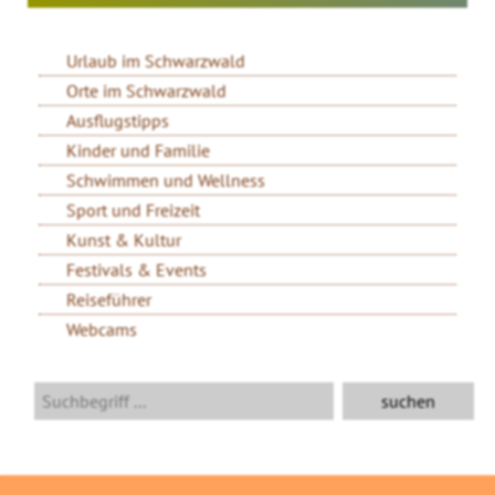
Urlaub im Schwarzwald
Orte im Schwarzwald
Ausflugstipps
Kinder und Familie
Schwimmen und Wellness
Sport und Freizeit
Kunst & Kultur
Festivals & Events
Reiseführer
Webcams