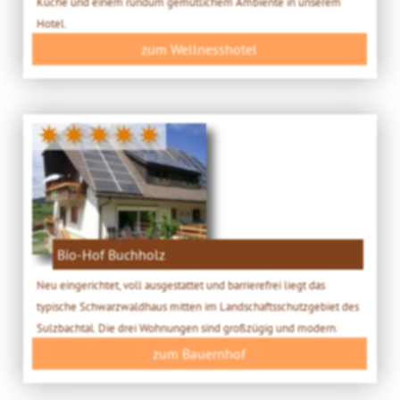
Küche und einem rundum gemütlichem Ambiente in unserem
Hotel.
zum Wellnesshotel
✷✷✷✷✷
Bio-Hof Buchholz
Neu eingerichtet, voll ausgestattet und barrierefrei liegt das
typische Schwarzwaldhaus mitten im Landschaftsschutzgebiet des
Sulzbachtal. Die drei Wohnungen sind großzügig und modern.
zum Bauernhof