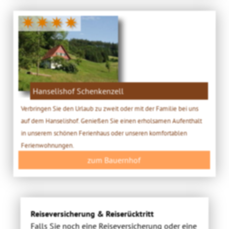
✷✷✷✷
Hanselishof Schenkenzell
Verbringen Sie den Urlaub zu zweit oder mit der Familie bei uns
auf dem Hanselishof. Genießen Sie einen erholsamen Aufenthalt
in unserem schönen Ferienhaus oder unseren komfortablen
Ferienwohnungen.
zum Bauernhof
Reiseversicherung & Reiserücktritt
Falls Sie noch eine Reiseversicherung oder eine