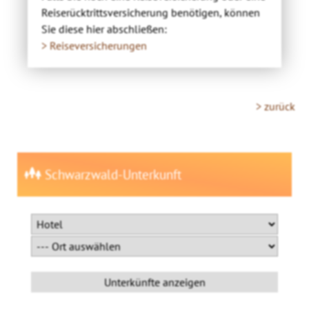
Reiserücktrittsversicherung benötigen, können
Sie diese hier abschließen:
> Reiseversicherungen
> zurück
Schwarzwald-Unterkunft