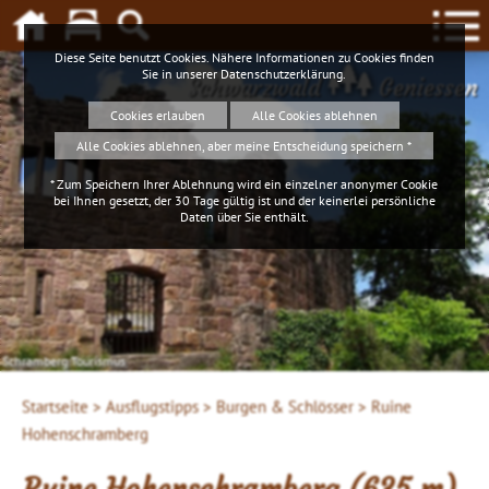
Diese Seite benutzt Cookies. Nähere Informationen zu Cookies finden
Sie in unserer
Datenschutzerklärung
.
Schwarzwald
Geniessen
Cookies erlauben
Alle Cookies ablehnen
Alle Cookies ablehnen, aber meine Entscheidung speichern *
* Zum Speichern Ihrer Ablehnung wird ein einzelner anonymer Cookie
bei Ihnen gesetzt, der 30 Tage gültig ist und der keinerlei persönliche
Daten über Sie enthält.
Schramberg Tourismus
Startseite >
Ausflugstipps >
Burgen & Schlösser >
Ruine
Hohenschramberg