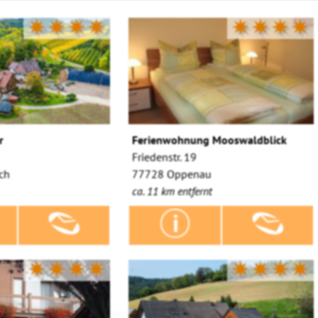
✷✷✷✷
✷✷✷✷
r
Ferienwohnung Mooswaldblick
Friedenstr. 19
ch
77728 Oppenau
ca. 11 km entfernt
✷✷✷✷
✷✷✷✷