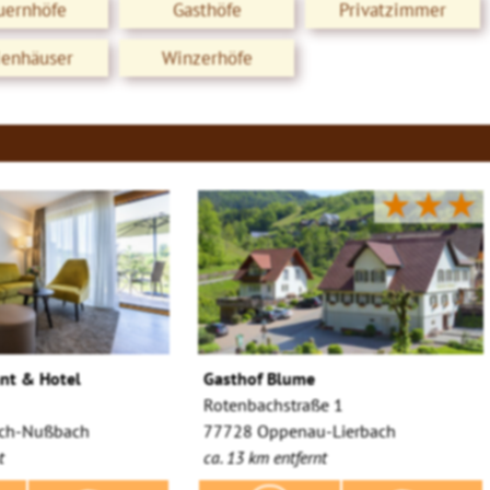
uernhöfe
Gasthöfe
Privatzimmer
ienhäuser
Winzerhöfe
★★★
nt & Hotel
Gasthof Blume
Rotenbachstraße 1
rch-Nußbach
77728 Oppenau-Lierbach
t
ca. 13 km entfernt