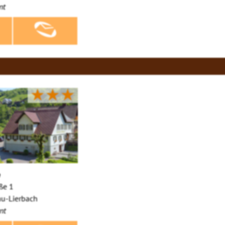
nt
★★★
e
ße 1
u-Lierbach
nt