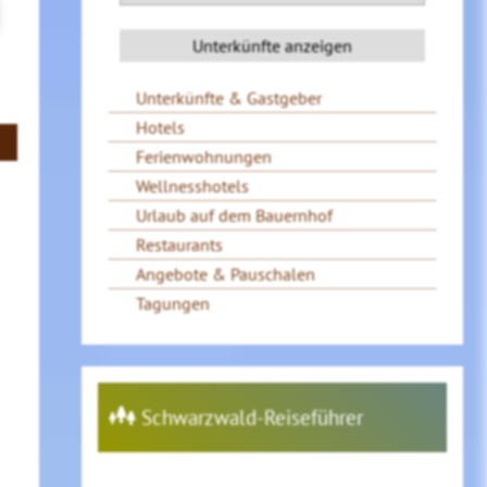
Unterkünfte & Gastgeber
Hotels
Ferienwohnungen
Wellnesshotels
Urlaub auf dem Bauernhof
Restaurants
Angebote & Pauschalen
Tagungen
Schwarzwald-Reiseführer