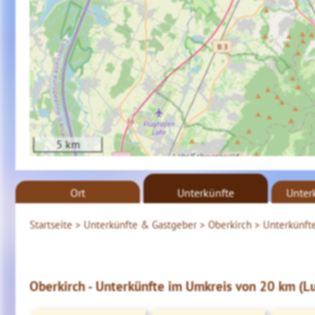
5 km
Ort
Unterkünfte
Unter
Startseite >
Unterkünfte & Gastgeber >
Oberkirch >
Unterkünfte
Oberkirch - Unterkünfte im Umkreis von 20 km (Luf