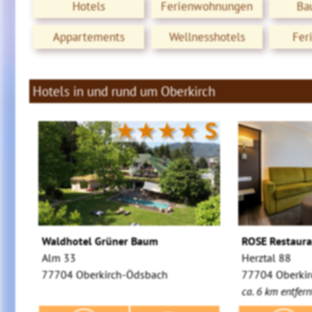
Hotels
Ferienwohnungen
Ba
Appartements
Wellnesshotels
Fer
Hotels in und rund um Oberkirch
★★★★
S
Waldhotel Grüner Baum
ROSE Restaura
Alm 33
Herztal 88
77704 Oberkirch-Ödsbach
77704 Oberki
ca. 6 km entfern