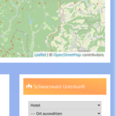
Leaflet
|
©
OpenStreetMap
contributors
Schwarzwald-Unterkunft