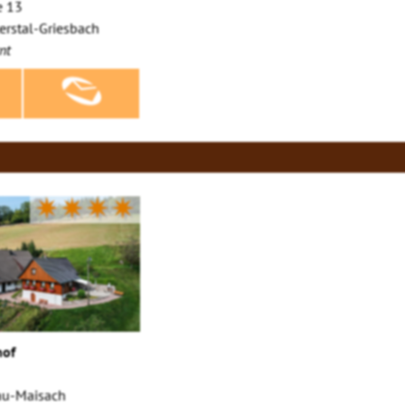
e 13
erstal-Griesbach
nt
✷✷✷✷
hof
u-Maisach