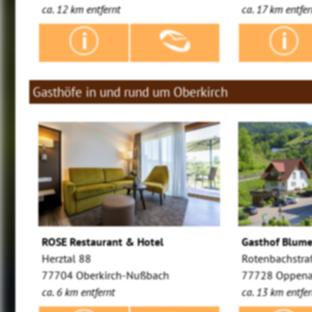
ca. 12 km entfernt
ca. 17 km entfer
Gasthöfe in und rund um Oberkirch
ROSE Restaurant & Hotel
Gasthof Blum
Herztal 88
Rotenbachstra
77704 Oberkirch-Nußbach
77728 Oppena
ca. 6 km entfernt
ca. 13 km entfer