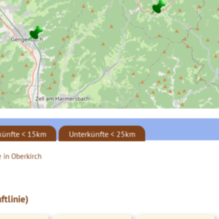
künfte < 15km
Unterkünfte < 25km
 in Oberkirch
tlinie)