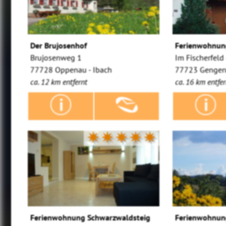
Der Brujosenhof
Ferienwohnun
Brujosenweg 1
Im Fischerfeld
77728 Oppenau - Ibach
77723 Genge
ca. 12 km entfernt
ca. 16 km entfer
✷✷✷✷✷
Ferienwohnung Schwarzwaldsteig
Ferienwohnun