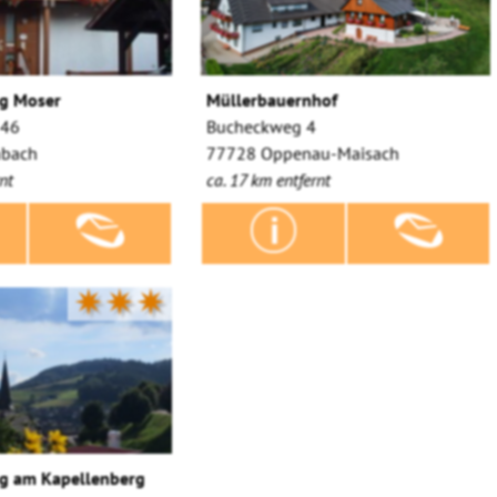
g Moser
Müllerbauernhof
 46
Bucheckweg 4
nbach
77728 Oppenau-Maisach
nt
ca. 17 km entfernt
✷✷✷
g am Kapellenberg