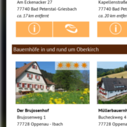
Am Eckenacker 27
Kapellenstraß
77740 Bad Peterstal-Griesbach
77740 Bad Pet
ca. 17 km entfernt
ca. 20 km entfer
Bauernhöfe in und rund um Oberkirch
✷✷✷✷
Der Brujosenhof
Müllerbauern
Brujosenweg 1
Bucheckweg 4
77728 Oppenau - Ibach
77728 Oppena