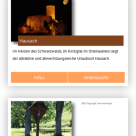
Hausach
Im Herzen des Schwarzwalds, im Kinzigtal im Ortenaukreis liegt
der attraktive und abwechslungsreiche Urlaubsort Hausach.
Infos
Unterkünfte
Bild: Copyright: 4ws-netdesign