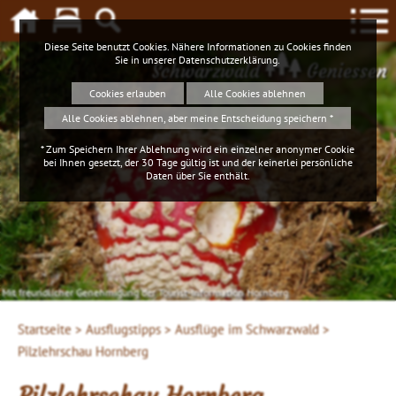
Diese Seite benutzt Cookies. Nähere Informationen zu Cookies finden
Sie in unserer
Datenschutzerklärung
.
Schwarzwald
Geniessen
Cookies erlauben
Alle Cookies ablehnen
Alle Cookies ablehnen, aber meine Entscheidung speichern *
* Zum Speichern Ihrer Ablehnung wird ein einzelner anonymer Cookie
bei Ihnen gesetzt, der 30 Tage gültig ist und der keinerlei persönliche
Daten über Sie enthält.
Mit freundlicher Genehmigung der Tourist-Information Hornberg
Startseite >
Ausflugstipps >
Ausflüge im Schwarzwald >
Pilzlehrschau Hornberg