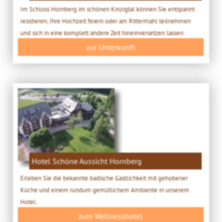
Im Schloss Hornberg im schönen Kinzigtal können Sie entspannt
residieren, Ihre Hochzeit feiern oder am Rittermahl teilnehmen
und sich in eine komplett andere Zeit hineinversetzen lassen.
zur Unterkunft
Hotel Schöne Aussicht Hornberg
Erleben Sie die bekannte badische Gastlichkeit mit gehobener
Küche und einem rundum gemütlichem Ambiente in unserem
Hotel.
zum Wellnesshotel