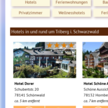
Hotels
Ferienwohnungen
Ba
Privatzimmer
Wellnesshotels
Fer
Hotels in und rund um Triberg i. Schwarzwald
★★★★
Hotel Dorer
Hotel Schöne 
Schubertstr. 20
Schöne Aussic
78141 Schönwald
78132 Hornbe
ca. 5 km entfernt
ca. 7 km entfern