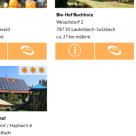
Bio-Hof Buchholz
Welschdorf 2
wald
78730 Lauterbach-Sulzbach
nt
ca. 17 km entfernt
✷✷✷
hof
of / Hapbach 6
lfach