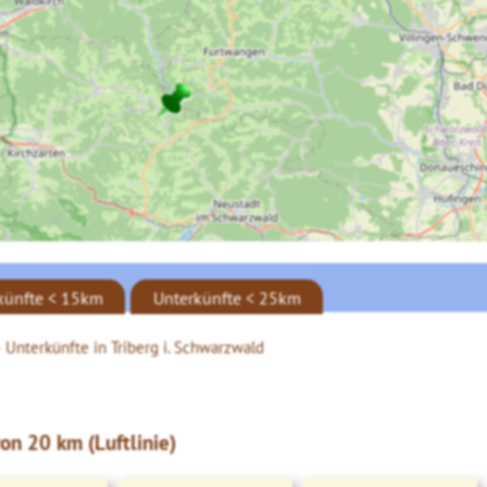
künfte < 15km
Unterkünfte < 25km
>
Unterkünfte in Triberg i. Schwarzwald
on 20 km (Luftlinie)