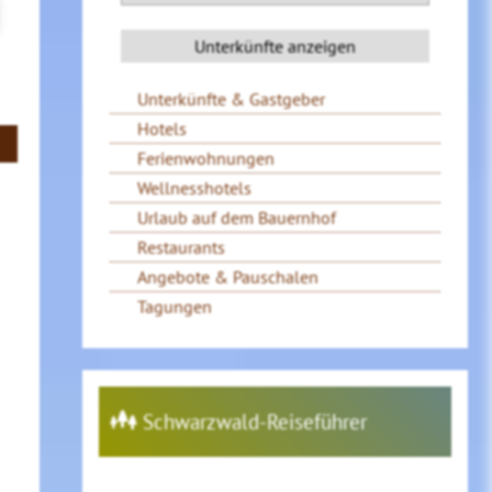
Unterkünfte & Gastgeber
Hotels
Ferienwohnungen
Wellnesshotels
Urlaub auf dem Bauernhof
Restaurants
Angebote & Pauschalen
Tagungen
Schwarzwald-Reiseführer