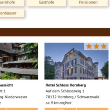
uernhöfe
Gasthöfe
Pensionen
ienhäuser
★★★
Aussicht
Hotel Schloss Hornberg
ht 1
Auf dem Schlossberg 1
rg-Niederwasser
78132 Hornberg / Schwarzwald
t
ca. 9 km entfernt