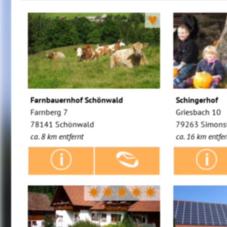
♥
Farnbauernhof Schönwald
Schingerhof
Farnberg 7
Griesbach 10
78141 Schönwald
79263 Simons
ca. 8 km entfernt
ca. 16 km entfer
✷✷✷✷✷