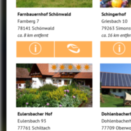
Farnbauernhof Schönwald
Schingerhof
Farnberg 7
Griesbach 10
78141 Schönwald
79263 Simons
ca. 8 km entfernt
ca. 16 km entfer
✷✷✷✷✷
Eulersbacher Hof
Dohlenbacher
Eulersbach 93
Dohlenbacherh
77761 Schiltach
77709 Oberwo