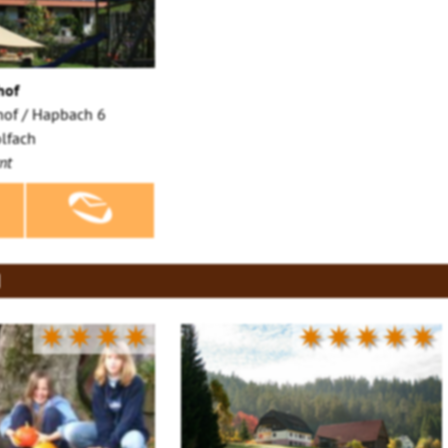
hof
of / Hapbach 6
lfach
nt
d
✷✷✷✷
✷✷✷✷✷