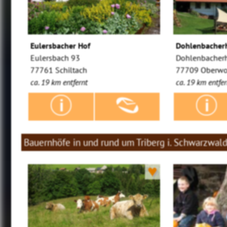
Eulersbacher Hof
Dohlenbacher
Eulersbach 93
Dohlenbacherh
77761 Schiltach
77709 Oberwo
ca. 19 km entfernt
ca. 19 km entfer
Bauernhöfe in und rund um Triberg i. Schwarzwal
♥