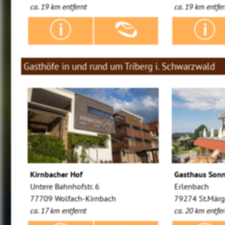
ca. 19 km entfernt
ca. 19 km entfer
Gasthöfe in und rund um Triberg i. Schwarzwald
Kirnbacher Hof
Gasthaus Son
Untere Bahnhofstr. 6
Erlenbach
77709 Wolfach-Kirnbach
79274 St.Mär
ca. 17 km entfernt
ca. 20 km entfer