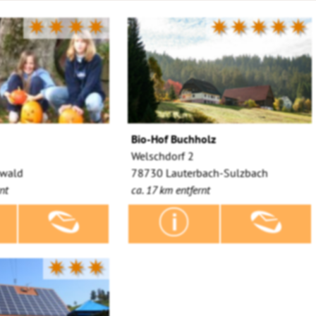
✷✷✷✷
✷✷✷✷✷
Bio-Hof Buchholz
Welschdorf 2
wald
78730 Lauterbach-Sulzbach
nt
ca. 17 km entfernt
✷✷✷