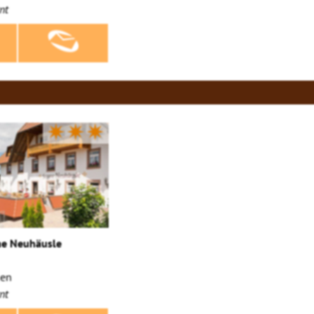
nt
✷✷✷
ne Neuhäusle
gen
nt