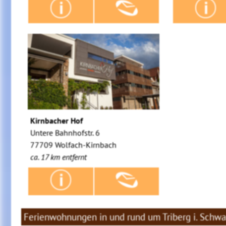
Kirnbacher Hof
Untere Bahnhofstr. 6
77709 Wolfach-Kirnbach
ca. 17 km entfernt
Ferienwohnungen in und rund um Triberg i. Schw