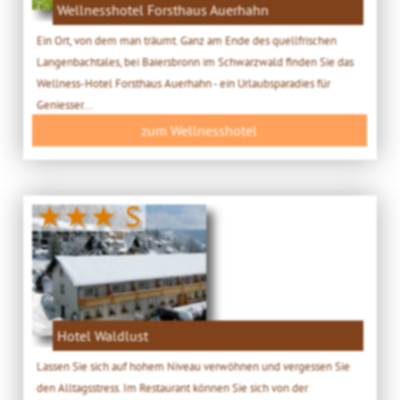
Wellnesshotel Forsthaus Auerhahn
Ein Ort, von dem man träumt. Ganz am Ende des quellfrischen
Langenbachtales, bei Baiersbronn im Schwarzwald finden Sie das
Wellness-Hotel Forsthaus Auerhahn - ein Urlaubsparadies für
Geniesser...
zum Wellnesshotel
★★★ S
Hotel Waldlust
Lassen Sie sich auf hohem Niveau verwöhnen und vergessen Sie
den Alltagsstress. Im Restaurant können Sie sich von der