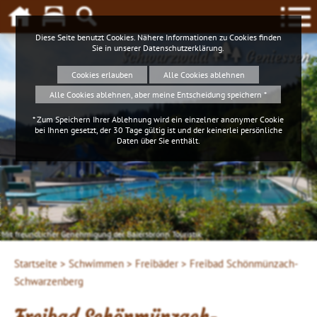
Diese Seite benutzt Cookies. Nähere Informationen zu Cookies finden
Sie in unserer
Datenschutzerklärung
.
Schwarzwald
Geniessen
Cookies erlauben
Alle Cookies ablehnen
Alle Cookies ablehnen, aber meine Entscheidung speichern *
* Zum Speichern Ihrer Ablehnung wird ein einzelner anonymer Cookie
bei Ihnen gesetzt, der 30 Tage gültig ist und der keinerlei persönliche
Daten über Sie enthält.
Mit freundlicher Genehmigung der Baiersbronn Touristik
Startseite >
Schwimmen >
Freibäder >
Freibad Schönmünzach-
Schwarzenberg