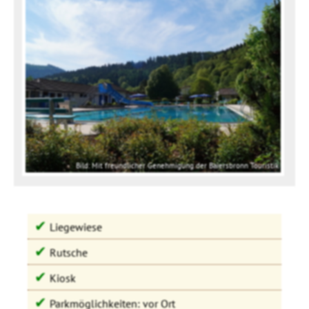
Bild: Mit freundlicher Genehmigung der Baiersbronn Touristik
✔
Liegewiese
✔
Rutsche
✔
Kiosk
✔
Parkmöglichkeiten: vor Ort