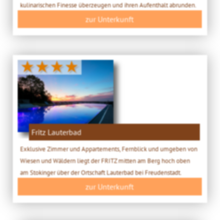
kulinarischen Finesse überzeugen und ihren Aufenthalt abrunden.
zur Unterkunft
★★★★
Fritz Lauterbad
Exklusive Zimmer und Appartements, Fernblick und umgeben von
Wiesen und Wäldern liegt der FRITZ mitten am Berg hoch oben
am Stokinger über der Ortschaft Lauterbad bei Freudenstadt.
zur Unterkunft