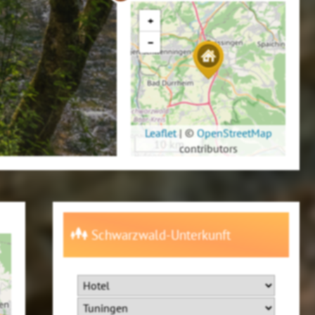
+
−
Leaflet
|
©
OpenStreetMap
10 km
contributors
Schwarzwald-Unterkunft