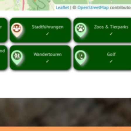
Leaflet
|
©
OpenStreetMap
contributo
r
Stadtführungen
Zoos & Tierparks
✓
✓
und
Wandertouren
Golf
✓
✓