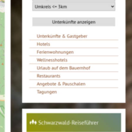
Unterkünfte & Gastgeber
Hotels
Ferienwohnungen
Wellnesshotels
Urlaub auf dem Bauernhof
Restaurants
Angebote & Pauschalen
Tagungen
Schwarzwald-Reiseführer