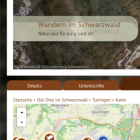
Sommer im Schwarzwald
iStockphoto.com
Details
Unterkünfte
Startseite >
Die Orte im Schwarzwald >
Tuningen >
Karte
+
−