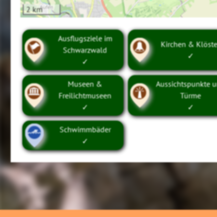
2 km
Ausflugsziele im
Kirchen & Klöste
Schwarzwald
✓
✓
Museen &
Aussichtspunkte 
Freilichtmuseen
Türme
✓
✓
Schwimmbäder
✓