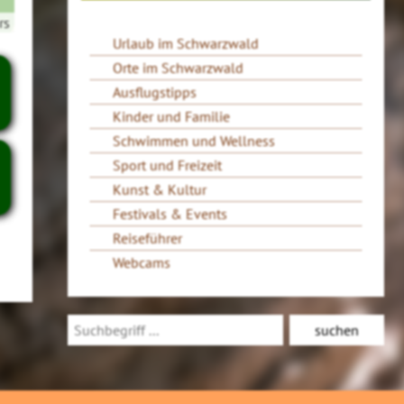
rs
Urlaub im Schwarzwald
Orte im Schwarzwald
Ausflugstipps
Kinder und Familie
Schwimmen und Wellness
Sport und Freizeit
Kunst & Kultur
Festivals & Events
Reiseführer
Webcams