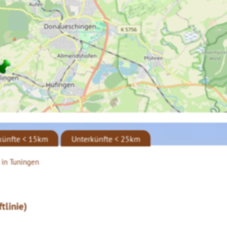
künfte < 15km
Unterkünfte < 25km
 in Tuningen
tlinie)