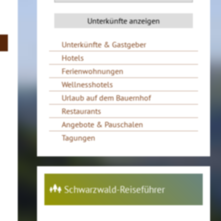
Unterkünfte & Gastgeber
Hotels
Ferienwohnungen
Wellnesshotels
Urlaub auf dem Bauernhof
Restaurants
Angebote & Pauschalen
Tagungen
Schwarzwald-Reiseführer