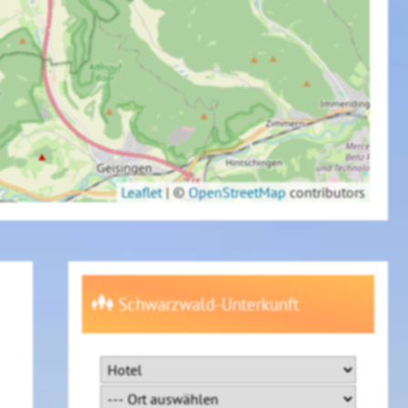
Leaflet
|
©
OpenStreetMap
contributors
Schwarzwald-Unterkunft