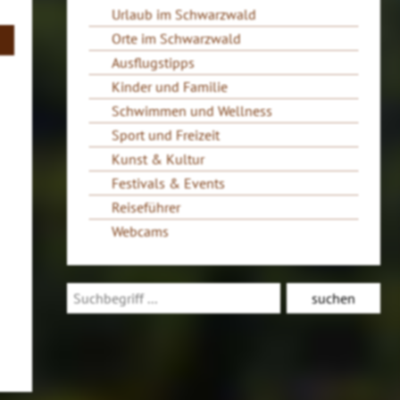
Urlaub im Schwarzwald
Orte im Schwarzwald
Ausflugstipps
Kinder und Familie
Schwimmen und Wellness
Sport und Freizeit
Kunst & Kultur
Festivals & Events
Reiseführer
Webcams