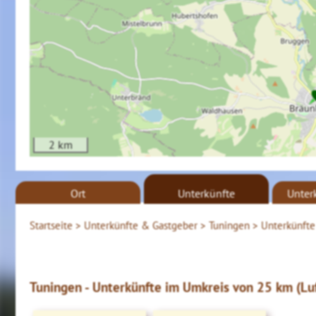
2 km
Ort
Unterkünfte
Unter
Startseite >
Unterkünfte & Gastgeber >
Tuningen >
Unterkünfte
Tuningen - Unterkünfte im Umkreis von 25 km (Luf