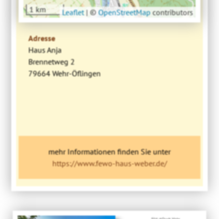
1 km
Leaflet
|
©
OpenStreetMap
contributors
Adresse
Haus Anja
Brennetweg 2
79664 Wehr-Öflingen
mehr Informationen finden Sie unter
https://www.fewo-haus-weber.de/
Bild: ©Stadt Wehr