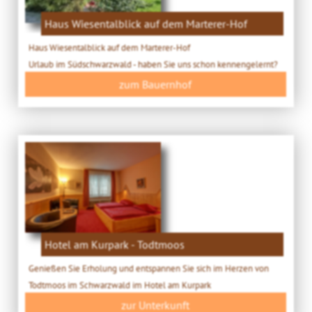
Haus Wiesentalblick auf dem Marterer-Hof
Haus Wiesentalblick auf dem Marterer-Hof
Urlaub im Südschwarzwald - haben Sie uns schon kennengelernt?
zum Bauernhof
Hotel am Kurpark - Todtmoos
Genießen Sie Erholung und entspannen Sie sich im Herzen von
Todtmoos im Schwarzwald im Hotel am Kurpark
zur Unterkunft