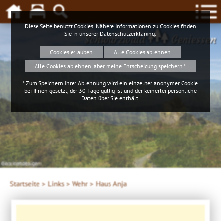
Diese Seite benutzt Cookies. Nähere Informationen zu Cookies finden
Sie in unserer
Datenschutzerklärung
.
Schwarzwald
Geniessen
Cookies erlauben
Alle Cookies ablehnen
Alle Cookies ablehnen, aber meine Entscheidung speichern *
* Zum Speichern Ihrer Ablehnung wird ein einzelner anonymer Cookie
bei Ihnen gesetzt, der 30 Tage gültig ist und der keinerlei persönliche
Daten über Sie enthält.
4ws-netdesign
Startseite >
Links >
Wehr >
Haus Anja