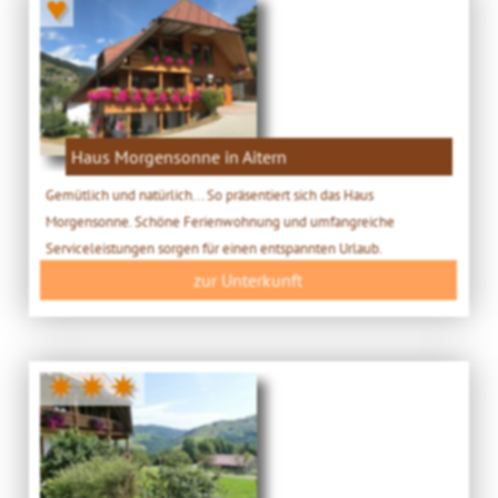
♥
Haus Morgensonne in Aitern
Gemütlich und natürlich... So präsentiert sich das Haus
Morgensonne. Schöne Ferienwohnung und umfangreiche
Serviceleistungen sorgen für einen entspannten Urlaub.
zur Unterkunft
✷✷✷