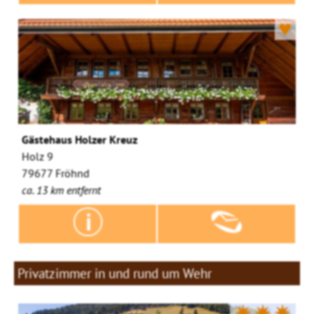
♥
Gästehaus Holzer Kreuz
Holz 9
79677 Fröhnd
ca. 13 km entfernt
Privatzimmer in und rund um Wehr
✷✷✷