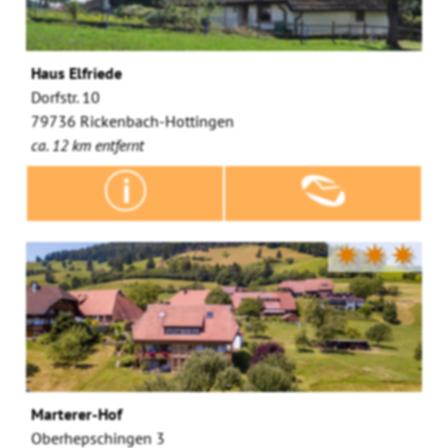
Haus Elfriede
Dorfstr. 10
79736 Rickenbach-Hottingen
ca. 12 km entfernt
✷✷✷
Marterer-Hof
Oberhepschingen 3