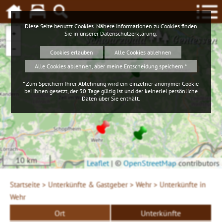
Diese Seite benutzt Cookies. Nähere Informationen zu Cookies finden
+
Sie in unserer
Datenschutzerklärung
.
Schwarzwald
Geniessen
−
Cookies erlauben
Alle Cookies ablehnen
Alle Cookies ablehnen, aber meine Entscheidung speichern *
* Zum Speichern Ihrer Ablehnung wird ein einzelner anonymer Cookie
bei Ihnen gesetzt, der 30 Tage gültig ist und der keinerlei persönliche
Daten über Sie enthält.
10 km
Leaflet
|
©
OpenStreetMap
contributors
Startseite >
Unterkünfte & Gastgeber >
Wehr >
Unterkünfte in
Wehr
Ort
Unterkünfte