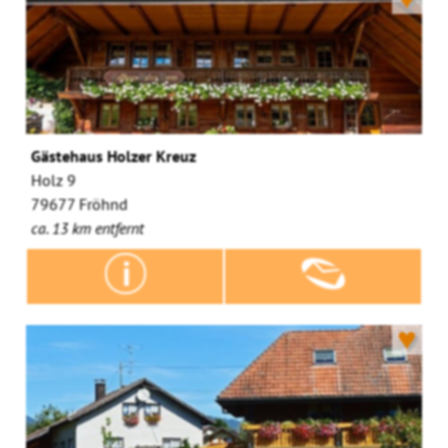
Gästehaus Holzer Kreuz
Holz 9
79677 Fröhnd
ca. 13 km entfernt
♥