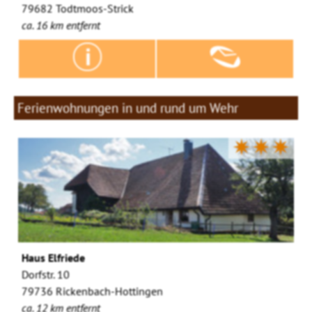
79682 Todtmoos-Strick
ca. 16 km entfernt
Ferienwohnungen in und rund um Wehr
✷✷✷
Haus Elfriede
Dorfstr. 10
79736 Rickenbach-Hottingen
ca. 12 km entfernt