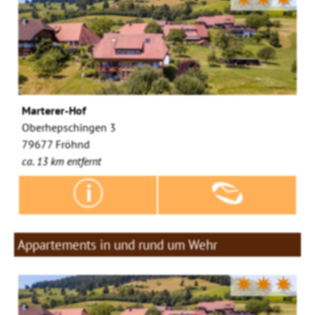
Marterer-Hof
Oberhepschingen 3
79677 Fröhnd
ca. 13 km entfernt
Appartements in und rund um Wehr
✷✷✷