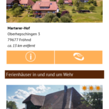
Marterer-Hof
Oberhepschingen 3
79677 Fröhnd
ca. 13 km entfernt
Ferienhäuser in und rund um Wehr
✷✷✷