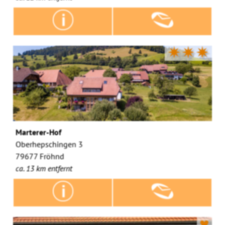
✷✷✷
Marterer-Hof
Oberhepschingen 3
79677 Fröhnd
ca. 13 km entfernt
♥