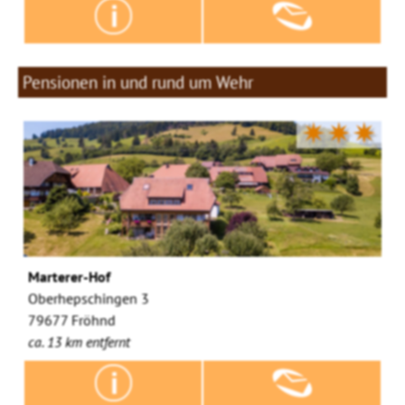
Pensionen in und rund um Wehr
✷✷✷
Marterer-Hof
Oberhepschingen 3
79677 Fröhnd
ca. 13 km entfernt