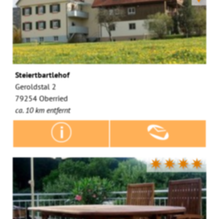
Steiertbartlehof
Geroldstal 2
79254 Oberried
ca. 10 km entfernt
✷✷✷✷