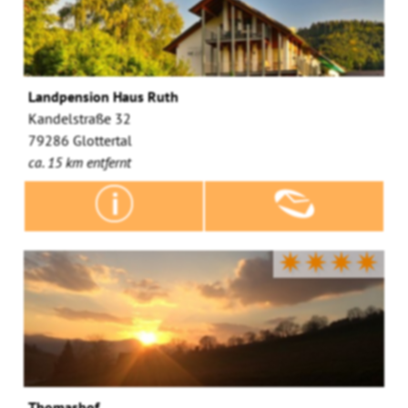
Landpension Haus Ruth
Kandelstraße 32
79286 Glottertal
ca. 15 km entfernt
✷✷✷✷
Thomashof