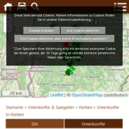
Diese Seite benutzt Cookies. Nähere Informationen zu Cookies finden
+
Sie in unserer
Datenschutzerklärung
.
Schwarzwald
Geniessen
−
Cookies erlauben
Alle Cookies ablehnen
Alle Cookies ablehnen, aber meine Entscheidung speichern *
* Zum Speichern Ihrer Ablehnung wird ein einzelner anonymer Cookie
bei Ihnen gesetzt, der 30 Tage gültig ist und der keinerlei persönliche
Daten über Sie enthält.
20 km
Leaflet
|
©
OpenStreetMap
contributors
Startseite >
Unterkünfte & Gastgeber >
Horben >
Unterkünfte
in Horben
Ort
Unterkünfte