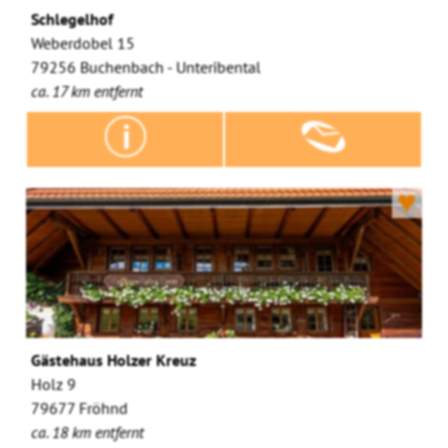
Schlegelhof
Weberdobel 15
79256 Buchenbach - Unteribental
ca. 17 km entfernt
♥
Gästehaus Holzer Kreuz
Holz 9
79677 Fröhnd
ca. 18 km entfernt