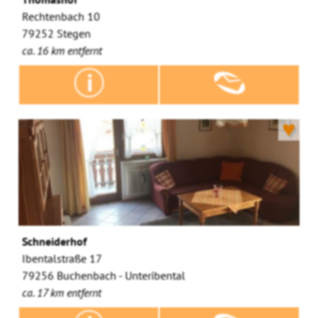
Rechtenbach 10
79252 Stegen
ca. 16 km entfernt
♥
Schneiderhof
Ibentalstraße 17
79256 Buchenbach - Unteribental
ca. 17 km entfernt