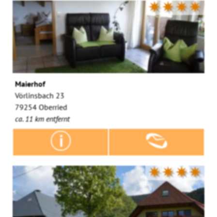
✷✷✷✷
Maierhof
Vörlinsbach 23
79254 Oberried
ca. 11 km entfernt
✷✷✷✷