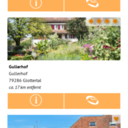
✷✷✷✷
Gullerhof
Gullerhof
79286 Glottertal
ca. 17 km entfernt
♥