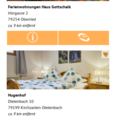
Ferienwohnungen Haus Gottschalk
Hörgasse 2
79254 Oberried
ca. 9 km entfernt
♥
Hugenhof
Dietenbach 10
79199 Kirchzarten-Dietenbach
ca. 9 km entfernt