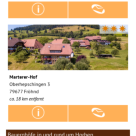
✷✷✷
Marterer-Hof
Oberhepschingen 3
79677 Fröhnd
ca. 18 km entfernt
Bauernhöfe in und rund um Horben