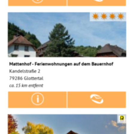
✷✷✷✷
Mattenhof - Ferienwohnungen auf dem Bauernhof
Kandelstraße 2
79286 Glottertal
ca. 15 km entfernt