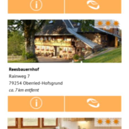
✷✷✷
Reesbauernhof
Rainweg 7
79254 Oberried-Hofsgrund
ca. 7 km entfernt
✷✷✷