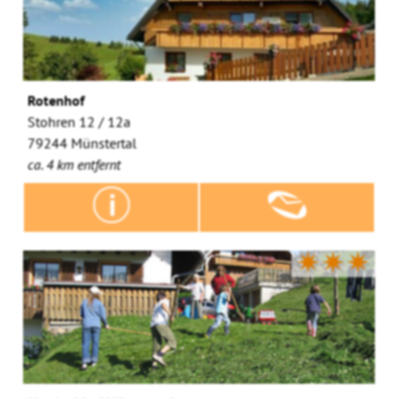
Rotenhof
Stohren 12 / 12a
79244 Münstertal
ca. 4 km entfernt
✷✷✷