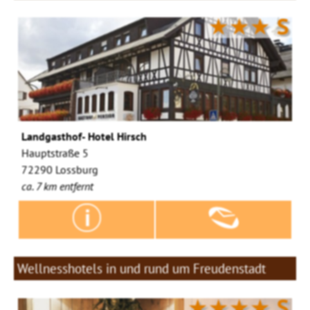
★★★
S
Landgasthof- Hotel Hirsch
Hauptstraße 5
72290 Lossburg
ca. 7 km entfernt
Wellnesshotels in und rund um Freudenstadt
★★★★
S