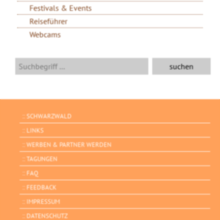
Festivals & Events
Reiseführer
Webcams
SCHWARZWALD
LINKS
WERBEN & PARTNER WERDEN
TAGUNGEN
FAQ
FEEDBACK
IMPRESSUM
DATENSCHUTZ