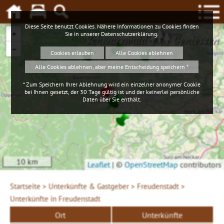
Diese Seite benutzt Cookies. Nähere Informationen zu Cookies finden
+
Sie in unserer
Datenschutzerklärung
.
Schwarzwald
Geniessen
−
Cookies erlauben
Alle Cookies ablehnen
Alle Cookies ablehnen, aber meine Entscheidung speichern *
* Zum Speichern Ihrer Ablehnung wird ein einzelner anonymer Cookie
bei Ihnen gesetzt, der 30 Tage gültig ist und der keinerlei persönliche
Daten über Sie enthält.
10 km
Leaflet
|
©
OpenStreetMap
contributors
Startseite >
Unterkünfte & Gastgeber >
Freudenstadt >
Unterkünfte in Freudenstadt
Ort
Unterkünfte