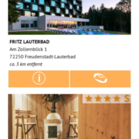
FRITZ LAUTERBAD
Am Zollernblick 1
72250 Freudenstadt-Lauterbad
ca. 3 km entfernt
★★★★
S