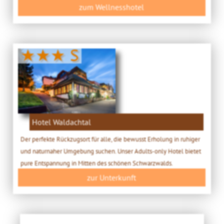
zum Wellnesshotel
★★★ S
Hotel Waldachtal
Der perfekte Rückzugsort für alle, die bewusst Erholung in ruhiger
und naturnaher Umgebung suchen. Unser Adults-only Hotel bietet
pure Entspannung in Mitten des schönen Schwarzwalds.
zur Unterkunft