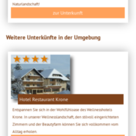
Naturlandschaft!
zur Unterkunft
Weitere Unterkünfte in der Umgebung
★★★★
Hotel Restaurant Krone
Entspannen Sie sich in der Wohlfühloase des Wellnesshotels
Krone. In unserer Wellnesslandschaft, den stilvoll eingerichteten
Zimmern und der Beautyfarm können Sie sich vollkommen vom
Alltag erholen.