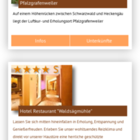
Pfalzgrafenweiler
Auf einem Höhenrücken zwischen Schwarzwald und Heckengäu
liegt der Luftkur- und Erholungsort Pfalzgrafenweiler
Infos
Unterkünfte
★★★★ S
Hotel Restaurant "Waldsägmühle"
Lassen Sie sich mitten hineinfallen in Erholung, Entspannung und
Genießerfreuden. Erleben Sie unser wohltuendes Reizklima und
direkt vor unserer Haustüre eine herrliche geschützte