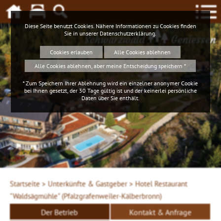
Diese Seite benutzt Cookies. Nähere Informationen zu Cookies finden
Sie in unserer
Datenschutzerklärung
.
Schwarzwald
Geniessen
Cookies erlauben
Alle Cookies ablehnen
Alle Cookies ablehnen, aber meine Entscheidung speichern *
* Zum Speichern Ihrer Ablehnung wird ein einzelner anonymer Cookie
bei Ihnen gesetzt, der 30 Tage gültig ist und der keinerlei persönliche
Daten über Sie enthält.
Startseite >
Unterkünfte & Gastgeber >
Hotel Restaurant
"Waldsägmühle" (Pfalzgrafenweiler-Kälberbronn)
Der Betrieb
Kontakt & Anfrage