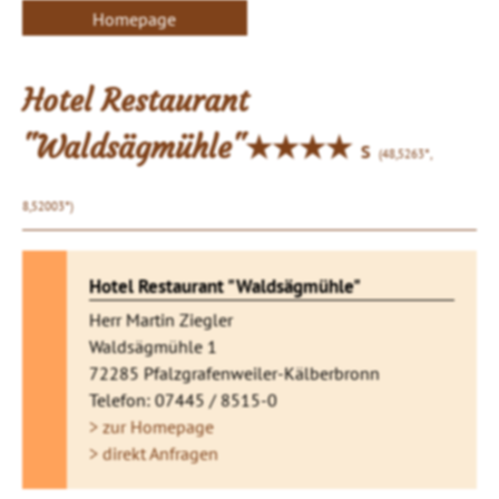
Homepage
Hotel Restaurant
"Waldsägmühle"★★★★
S
(48,5263°,
8,52003°)
Hotel Restaurant "Waldsägmühle"
Herr Martin Ziegler
Waldsägmühle 1
72285 Pfalzgrafenweiler-Kälberbronn
Telefon: 07445 / 8515-0
> zur Homepage
> direkt Anfragen