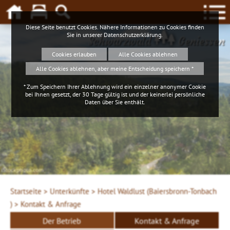
Diese Seite benutzt Cookies. Nähere Informationen zu Cookies finden
Sie in unserer
Datenschutzerklärung
.
Schwarzwald
Geniessen
Cookies erlauben
Alle Cookies ablehnen
Alle Cookies ablehnen, aber meine Entscheidung speichern *
* Zum Speichern Ihrer Ablehnung wird ein einzelner anonymer Cookie
bei Ihnen gesetzt, der 30 Tage gültig ist und der keinerlei persönliche
Daten über Sie enthält.
iStockphoto.com
Startseite >
Unterkünfte >
Hotel Waldlust (Baiersbronn-Tonbach
) >
Kontakt & Anfrage
Der Betrieb
Kontakt & Anfrage