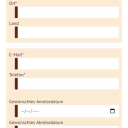
Ort*
Land
E-Mail*
Telefon*
Gewünschtes Anreisedatum
Gewünschtes Abreisedatum