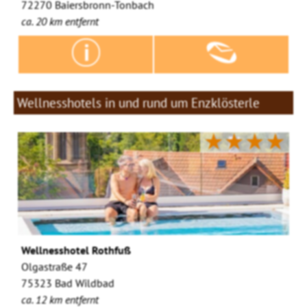
72270 Baiersbronn-Tonbach
ca. 20 km entfernt
Wellnesshotels in und rund um Enzklösterle
★★★★
Wellnesshotel Rothfuß
Olgastraße 47
75323 Bad Wildbad
ca. 12 km entfernt