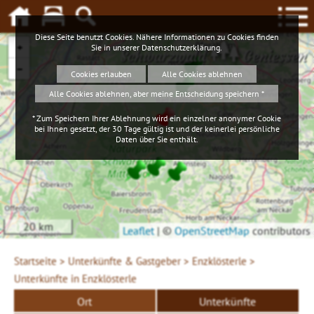
Diese Seite benutzt Cookies. Nähere Informationen zu Cookies finden
+
Sie in unserer
Datenschutzerklärung
.
Schwarzwald
Geniessen
−
Cookies erlauben
Alle Cookies ablehnen
Alle Cookies ablehnen, aber meine Entscheidung speichern *
* Zum Speichern Ihrer Ablehnung wird ein einzelner anonymer Cookie
bei Ihnen gesetzt, der 30 Tage gültig ist und der keinerlei persönliche
Daten über Sie enthält.
20 km
Leaflet
|
©
OpenStreetMap
contributors
Startseite >
Unterkünfte & Gastgeber >
Enzklösterle >
Unterkünfte in Enzklösterle
Ort
Unterkünfte