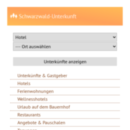
Schwarzwald-Unterkunft
Unterkünfte & Gastgeber
Hotels
Ferienwohnungen
Wellnesshotels
Urlaub auf dem Bauernhof
Restaurants
Angebote & Pauschalen