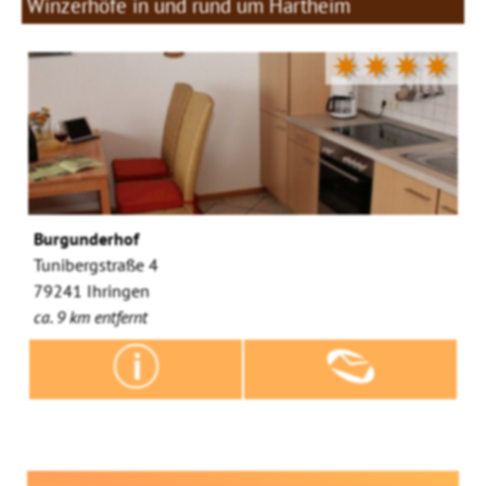
Winzerhöfe in und rund um Hartheim
✷✷✷✷
Burgunderhof
Tunibergstraße 4
79241 Ihringen
ca. 9 km entfernt