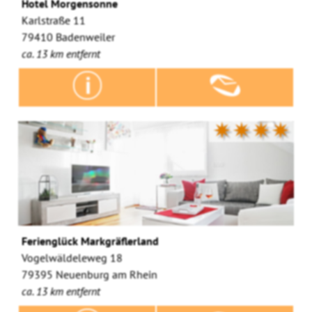
Hotel Morgensonne
Karlstraße 11
79410 Badenweiler
ca. 13 km entfernt
✷✷✷✷
Ferienglück Markgräflerland
Vogelwäldeleweg 18
79395 Neuenburg am Rhein
ca. 13 km entfernt