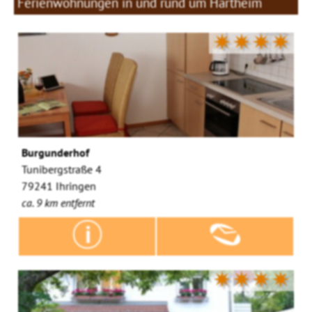
Ferienwohnungen in und rund um Hartheim
✷✷✷✷
Burgunderhof
Tunibergstraße 4
79241 Ihringen
ca. 9 km entfernt
✷✷✷✷