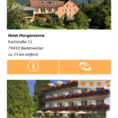
Hotel Morgensonne
Karlstraße 11
79410 Badenweiler
ca. 13 km entfernt
★★★
S