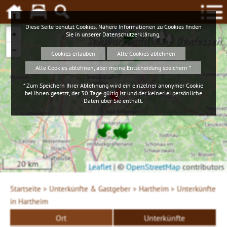
Diese Seite benutzt Cookies. Nähere Informationen zu Cookies finden
+
Sie in unserer
Datenschutzerklärung
.
Schwarzwald
Geniessen
−
Cookies erlauben
Alle Cookies ablehnen
Alle Cookies ablehnen, aber meine Entscheidung speichern *
* Zum Speichern Ihrer Ablehnung wird ein einzelner anonymer Cookie
bei Ihnen gesetzt, der 30 Tage gültig ist und der keinerlei persönliche
Daten über Sie enthält.
20 km
Leaflet
|
©
OpenStreetMap
contributors
Startseite >
Unterkünfte & Gastgeber >
Hartheim >
Unterkünfte
in Hartheim
Ort
Unterkünfte