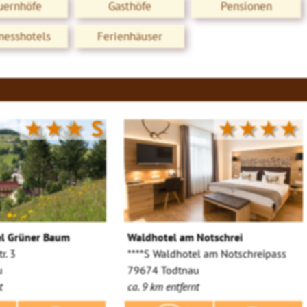
uernhöfe
Gasthöfe
Pensionen
nesshotels
Ferienhäuser
★★★
S
★★★★
el Grüner Baum
Waldhotel am Notschrei
r. 3
****S Waldhotel am Notschreipass
u
79674 Todtnau
t
ca. 9 km entfernt