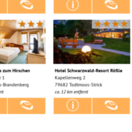
★★★
★★★★
s zum Hirschen
Hotel Schwarzwald-Resort Rößle
e 1
Kapellenweg 2
u-Brandenberg
79682 Todtmoos-Strick
nt
ca. 12 km entfernt