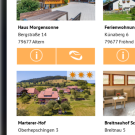
Haus Morgensonne
Ferienwohnun
Bergstraße 14
Künaberg 6
79677 Aitern
79677 Fröhnd
✷✷✷
Marterer-Hof
Breitnauhof S
Oberhepschingen 3
Breitnau 5