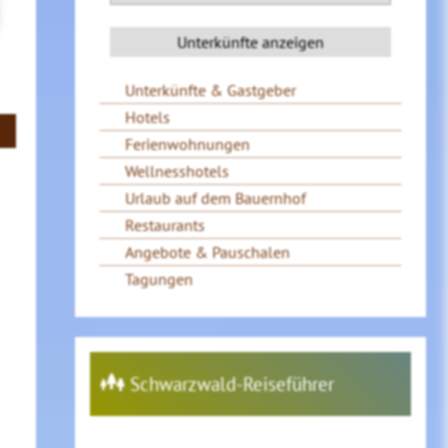
Unterkünfte & Gastgeber
Hotels
Ferienwohnungen
Wellnesshotels
Urlaub auf dem Bauernhof
Restaurants
Angebote & Pauschalen
Tagungen
Schwarzwald-Reiseführer