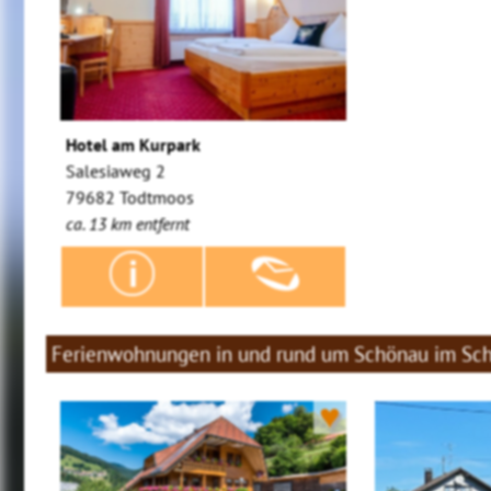
Hotel am Kurpark
Salesiaweg 2
79682 Todtmoos
ca. 13 km entfernt
Ferienwohnungen in und rund um Schönau im Sc
♥