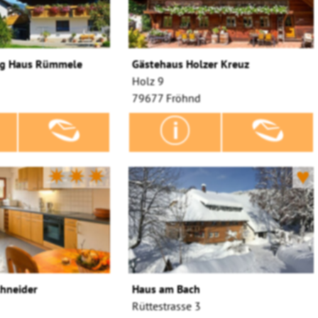
g Haus Rümmele
Gästehaus Holzer Kreuz
Holz 9
79677 Fröhnd
✷✷✷
♥
chneider
Haus am Bach
Rüttestrasse 3