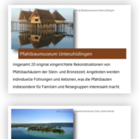
Bild: © Pfahlbaumuseum Unteruhldingen
Pfahlbaumuseum Unteruhldingen
Insgesamt 20 original eingerichtete Rekonstruktionen von
Pfahlbauhäusern der Stein- und Bronzezeit. Angeboten werden
individuelle Führungen und Aktionen, was die Pfahlbauten
insbesondere für Familien und Reisegruppen interessant macht.
Bild: © Tourist-Information Reichenau, Foto: Achim Mende