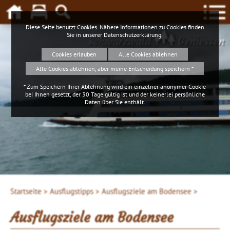
Diese Seite benutzt Cookies. Nähere Informationen zu Cookies finden
Sie in unserer
Datenschutzerklärung
.
Schwarzwald
Geniessen
Cookies erlauben
Alle Cookies ablehnen
Alle Cookies ablehnen, aber meine Entscheidung speichern *
* Zum Speichern Ihrer Ablehnung wird ein einzelner anonymer Cookie
bei Ihnen gesetzt, der 30 Tage gültig ist und der keinerlei persönliche
Daten über Sie enthält.
Startseite >
Ausflugstipps >
Ausflugsziele am Bodensee >
Ausflugsziele am Bodensee