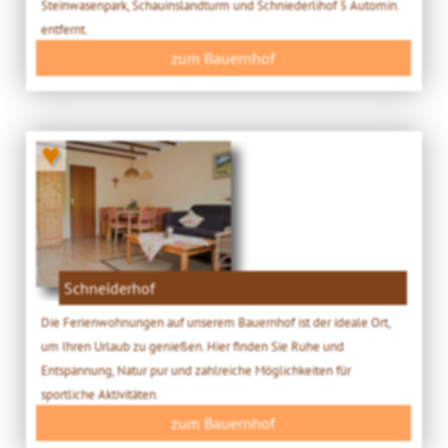
Steinwasenpark, Schauinslandturm und Schniederlihof 5 Automin.
entfernt.
zum Bauernhof
♥
Schneiderhof
Die Ferienwohnungen auf unserem Bauernhof ist der ideale Ort,
um Ihren Urlaub zu genießen. Hier finden Sie Ruhe und
Entspannung, Natur pur und zahlreiche Möglichkeiten für
sportliche Aktivitäten.
zum Bauernhof