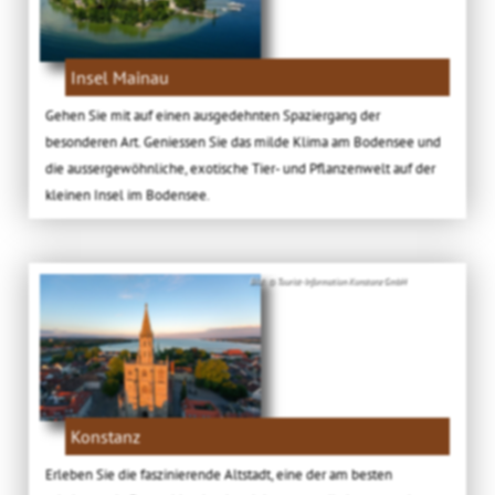
Insel Mainau
Gehen Sie mit auf einen ausgedehnten Spaziergang der
besonderen Art. Geniessen Sie das milde Klima am Bodensee und
die aussergewöhnliche, exotische Tier- und Pflanzenwelt auf der
kleinen Insel im Bodensee.
Bild: © Tourist-Information Konstanz GmbH
Konstanz
Erleben Sie die faszinierende Altstadt, eine der am besten