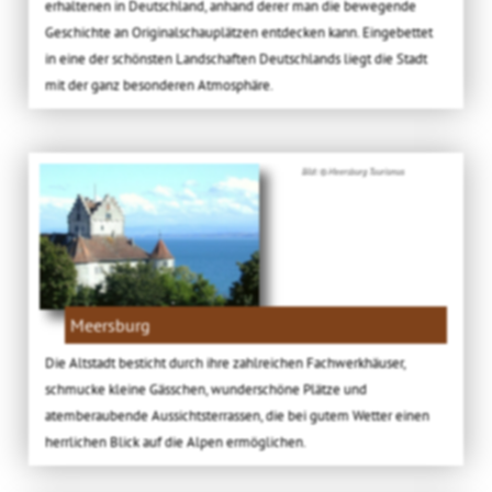
erhaltenen in Deutschland, anhand derer man die bewegende
Geschichte an Originalschauplätzen entdecken kann. Eingebettet
in eine der schönsten Landschaften Deutschlands liegt die Stadt
mit der ganz besonderen Atmosphäre.
Bild: © Meersburg Tourismus
Meersburg
Die Altstadt besticht durch ihre zahlreichen Fachwerkhäuser,
schmucke kleine Gässchen, wunderschöne Plätze und
atemberaubende Aussichtsterrassen, die bei gutem Wetter einen
herrlichen Blick auf die Alpen ermöglichen.