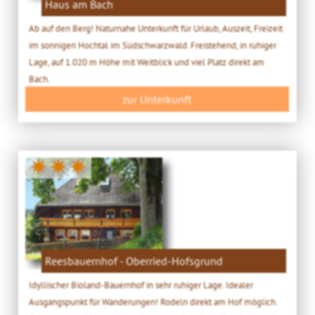
Haus am Bach
Ab auf den Berg! Naturnahe Unterkunft für Urlaub, Auszeit, Freizeit
im sonnigen Hochtal im Südschwarzwald. Freistehend, in ruhiger
Lage, auf 1.020 m Höhe mit Weitblick und viel Platz direkt am
Bach.
zur Unterkunft
✷✷✷
Reesbauernhof - Oberried-Hofsgrund
Idyllischer Bioland-Bauernhof in sehr ruhiger Lage. Idealer
Ausgangspunkt für Wanderungen! Rodeln direkt am Hof möglich.