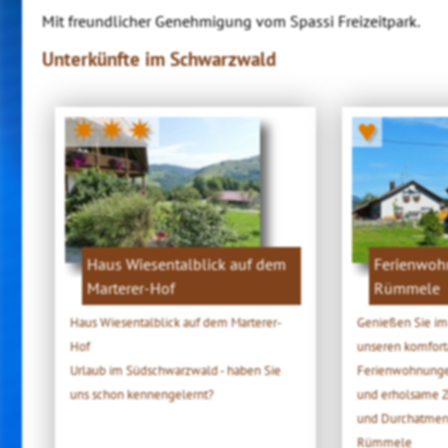
Mit freundlicher Genehmigung vom Spassi Freizeitpark.
Unterkünfte im Schwarzwald
✷✷✷
♥
Haus Wiesentalblick auf dem
Ferienwoh
Marterer-Hof
Rümmele
Haus Wiesentalblick auf dem Marterer-
Genießen Sie im
Hof
unseren komfort
Urlaub im Südschwarzwald - haben Sie
Ferienwohnunge
uns schon kennengelernt?
und erholsame Ze
und Durchatmen
Rümmele