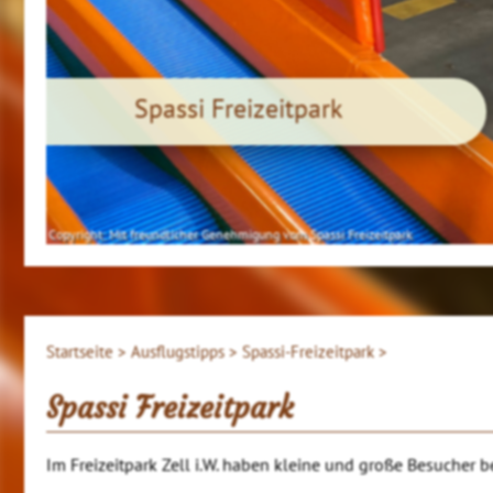
Spassi Freizeitpark
Copyright: Mit freundlicher Genehmigung vom Spassi Freizeitpark
Startseite >
Ausflugstipps >
Spassi-Freizeitpark >
Spassi Freizeitpark
Im Freizeitpark Zell i.W. haben kleine und große Besucher 