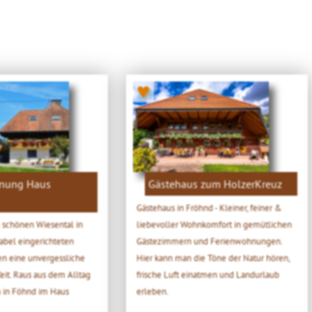
♥
nung Haus
Gästehaus zum HolzerKreuz
Gästehaus in Fröhnd - Kleiner, feiner &
 schönen Wiesental in
liebevoller Wohnkomfort in gemütlichen
abel eingerichteten
Gästezimmern und Ferienwohnungen.
n eine unvergessliche
Hier kann man die Töne der Natur hören,
it. Raus aus dem Alltag
frische Luft einatmen und Landurlaub
 in Föhnd im Haus
erleben.