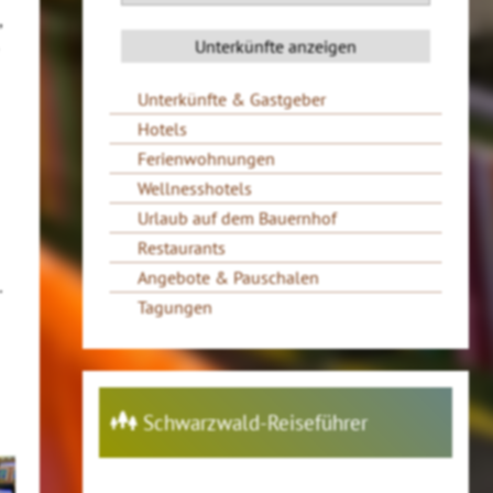
,
Unterkünfte & Gastgeber
Hotels
Ferienwohnungen
Wellnesshotels
Urlaub auf dem Bauernhof
Restaurants
Angebote & Pauschalen
.
Tagungen
Schwarzwald-Reiseführer