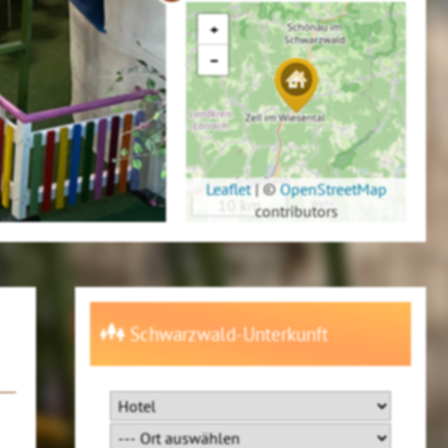
+
−
Leaflet
|
©
OpenStreetMap
10 km
contributors
Schwarzwald-Unterkunft