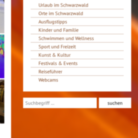
Urlaub im Schwarzwald
Orte im Schwarzwald
Ausflugstipps
Kinder und Familie
Schwimmen und Wellness
Sport und Freizeit
Kunst & Kultur
Festivals & Events
Reiseführer
Webcams