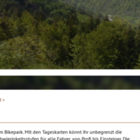
d >
 Bikepark. Mit den Tageskarten könnt ihr unbegrenzt die
ierigkeitsstufen für alle Fahrer, von Profi bis Einsteiger. Die