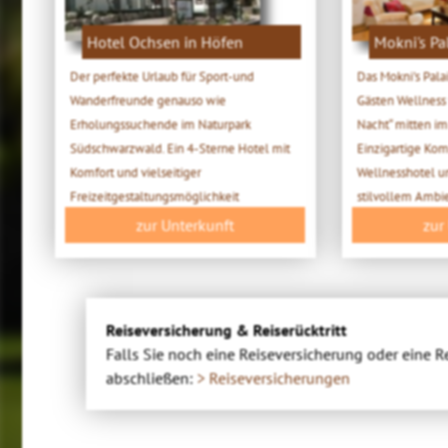
Hotel Ochsen in Höfen
Mokni's Pa
Der perfekte Urlaub für Sport-und
Das Mokni's Pala
Wanderfreunde genauso wie
Gästen Wellness
Erholungssuchende im Naturpark
Nacht“ mitten i
Südschwarzwald. Ein 4-Sterne Hotel mit
Einzigartige Kom
Komfort und vielseitiger
Wellnesshotel u
Freizeitgestaltungsmöglichkeit
stilvollem Ambi
zur Unterkunft
zur
Reiseversicherung & Reiserücktritt
Falls Sie noch eine Reiseversicherung oder eine R
abschließen:
> Reiseversicherungen