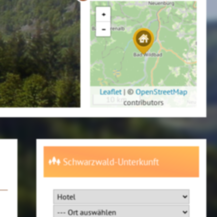
+
−
Leaflet
|
©
OpenStreetMap
10 km
contributors
Schwarzwald-Unterkunft