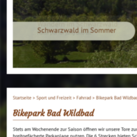
Wandern im Schwarzwald
Natur pur für jung und alt
Klaus Hansen, © Schluchtensteig Schwarzwald
Startseite >
Sport und Freizeit >
Fahrrad >
Bikepark Bad Wildba
Bikepark Bad Wildbad
Stets am Wochenende zur Saison öffnen wir unsere Tore zum
breitgefächerte Parkanlage nutzen. Die 6 Strecken bieten Schw