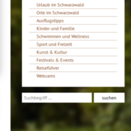
Urlaub im Schwarzwald
Orte im Schwarzwald
Ausflugstipps
Kinder und Familie
Schwimmen und Wellness
Sport und Freizeit
Kunst & Kultur
Festivals & Events
Reiseführer
Webcams