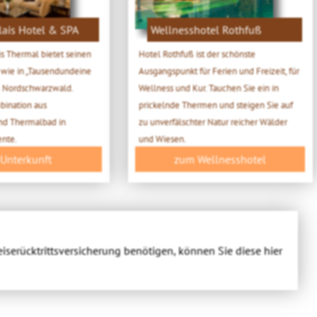
lais Hotel & SPA
Wellnesshotel Rothfuß
is Thermal bietet seinen
Hotel Rothfuß ist der schönste
 wie in „Tausendundeine
Ausgangspunkt für Ferien und Freizeit, für
m Nordschwarzwald.
Wellness und Kur. Tauchen Sie ein in
bination aus
prickelnde Thermen und steigen Sie auf
nd Thermalbad in
zu unverfälschter Natur reicher Wälder
ente.
und Wiesen.
 Unterkunft
zum Wellnesshotel
eiserücktrittsversicherung benötigen, können Sie diese hier