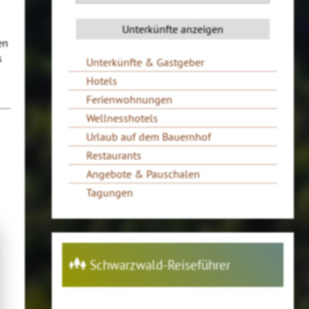
en
s
Unterkünfte & Gastgeber
Hotels
Ferienwohnungen
Wellnesshotels
Urlaub auf dem Bauernhof
Restaurants
Angebote & Pauschalen
Tagungen
Schwarzwald-Reiseführer