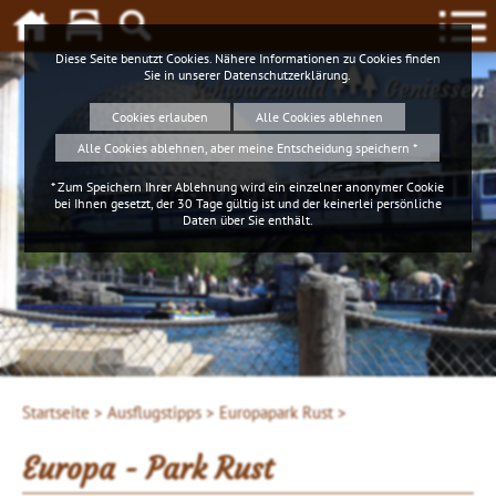
Diese Seite benutzt Cookies. Nähere Informationen zu Cookies finden
Sie in unserer
Datenschutzerklärung
.
Schwarzwald
Geniessen
Cookies erlauben
Alle Cookies ablehnen
Alle Cookies ablehnen, aber meine Entscheidung speichern *
* Zum Speichern Ihrer Ablehnung wird ein einzelner anonymer Cookie
bei Ihnen gesetzt, der 30 Tage gültig ist und der keinerlei persönliche
Daten über Sie enthält.
Startseite >
Ausflugstipps >
Europapark Rust >
Europa - Park Rust