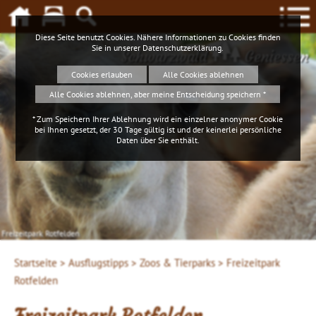
Diese Seite benutzt Cookies. Nähere Informationen zu Cookies finden
Sie in unserer
Datenschutzerklärung
.
Schwarzwald
Geniessen
Cookies erlauben
Alle Cookies ablehnen
Alle Cookies ablehnen, aber meine Entscheidung speichern *
* Zum Speichern Ihrer Ablehnung wird ein einzelner anonymer Cookie
bei Ihnen gesetzt, der 30 Tage gültig ist und der keinerlei persönliche
Daten über Sie enthält.
Freizeitpark Rotfelden
Startseite >
Ausflugstipps >
Zoos & Tierparks >
Freizeitpark
Rotfelden