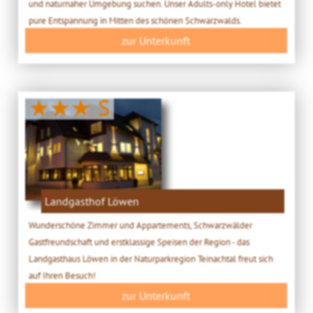
und naturnaher Umgebung suchen. Unser Adults-only Hotel bietet
pure Entspannung in Mitten des schönen Schwarzwalds.
zur Unterkunft
★★★ S
Landgasthof Löwen
Wunderschöne Zimmer und Appartements, Schwarzwälder
Gastfreundschaft und erstklassige Speisen der Region - das
Landgasthaus Löwen in der Naturparkregion Teinachtal freut sich
auf Ihren Besuch!
zur Unterkunft