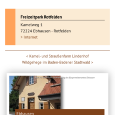
Freizeitpark Rotfelden
Kamelweg 1
72224 Ebhausen - Rotfelden
> Internet
Kamel- und Straußenfarm Lindenhof
Wildgehege im Baden-Badener Stadtwald
Bild: Mit freundlicher Genehmigung des Bürgermeisteramtes Ebhausen
Ebhausen